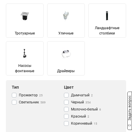
Ландшафтные
Тротуарные
Уличные
столбики
Насосы
фонтанные
Драйверы
Тип
Цвет
Прожектор
Дымчатый
25
2
Задать вопрос
Светильник
Черный
589
354
Молочно-белый
6
Красный
2
Коричневый
15
Зеленый
Материал
Напряжение
16