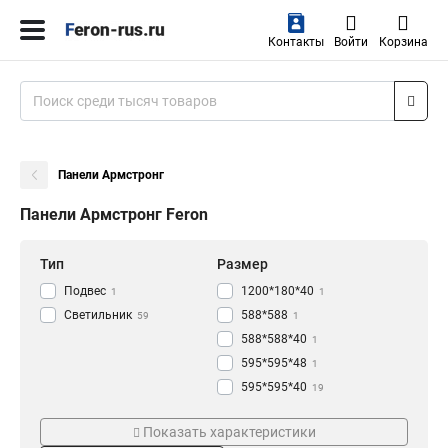
Контакты
Войти
Корзина
Панели Армстронг
Панели Армстронг Feron
Тип
Размер
Подвес
1200*180*40
1
1
Светильник
588*588
59
1
588*588*40
1
595*595*48
1
595*595*40
19
595*595*32
Мощность
Серия
2
Показать характеристики
595*595*8
2
48W
MASTER+
5
2