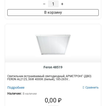
185-265V
–
+
23
175-265V
18
В корзину
Световой поток
Монтажное отверстие
4800Lm
1200мм
1
2
5400Lm
595мм
1
6
5940Lm
1
3200Lm
2
6500Lm
2
3500Lm
Длина
Кол-во светодиодов
6
3960Lm
3
100см
72LED
1
1
4000Lm
5
4200Lm
6
Feron 48519
3400Lm
4
Светильник встраиваемый светодиодный, АРМСТРОНГ (ДВО)
3100Lm
7
FERON AL2125, 36W 4000К (белый), 185-265V...
2900Lm
5
Подробнее
Сравнить
3600Lm
13
Наличие:
В наличии
0,00 ₽