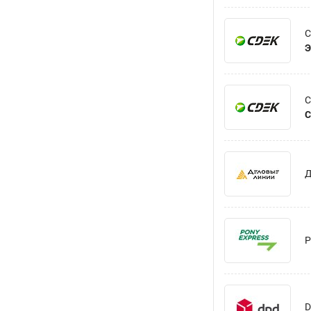
Э
С
Д
P
D