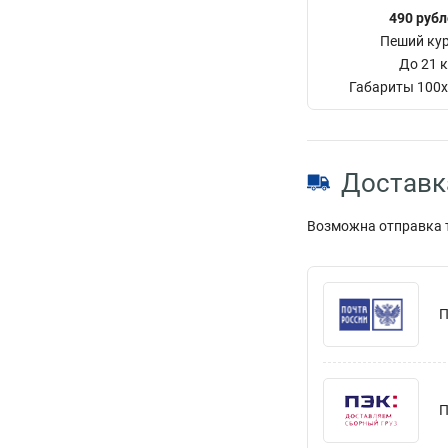
490 руб
Пеший ку
До 21 к
Габариты 100
Доставк
Возможна отправка т
П