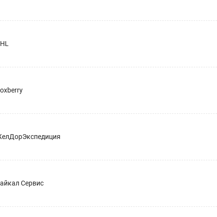
HL
oxberry
елДорЭкспедиция
айкал Сервис