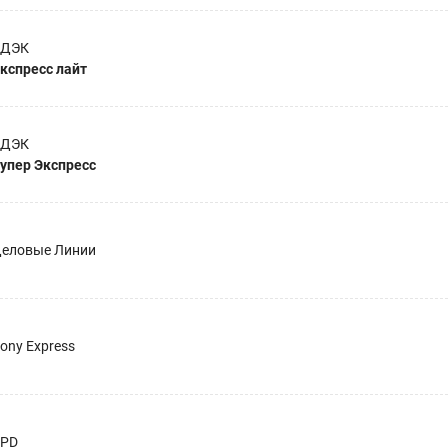
СДЭК
кспресс лайт
СДЭК
упер Экспресс
еловые Линии
ony Express
PD