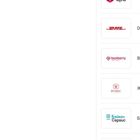
D
B
Ж
Б