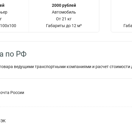
лей
2000 рублей
рьер
Автомобиль
г
От 21 кг
x100x100
Габариты до 12 м³
Габ
а по РФ
овара ведущими транспортными компаниями и расчет стоимости до
очта России
ПЭК