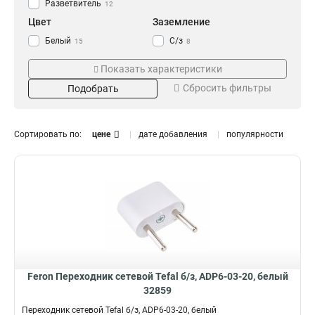
Разветвитель
12
Цвет
Заземление
Белый
С/з
15
8
Металлик
Б/з
1
8
Показать характеристики
Белый/серый
3
Сбросить фильтры
Подобрать
Черный
4
Патрон
Материал
E27
Нержавеющий
7
3
Сортировать по:
цене
дате добавления
популярности
E14
Нейзильбер
2
1
E40
Сталь
3
3
Латунь
3
ABS
3
Термопластик
Серия
Кол-во мест
4
Пластик
5
Tefal
2
2
4
STEKKER
3
5
7
Степень защиты
Номинальный ток
Feron Переходник сетевой Tefal б/з, ADP6-03-20, белый
IP20
16А
5
6
32859
2,1А
1
Переходник сетевой Tefal б/з, ADP6-03-20, белый