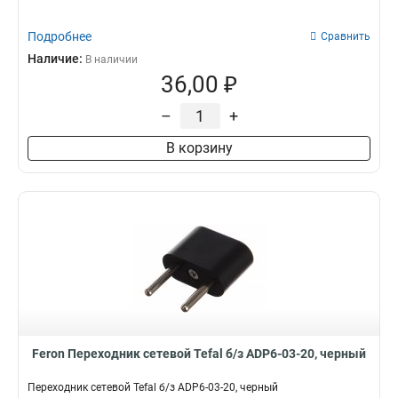
10А
1
Размер
Подробнее
Сравнить
40*60мм
1
Наличие:
В наличии
34*34*40мм
1
36,00 ₽
26*26*52мм
1
–
+
47*47*79мм
1
39*39*64мм
1
В корзину
28*28*43мм
1
Feron Переходник сетевой Tefal б/з ADP6-03-20, черный
Переходник сетевой Tefal б/з ADP6-03-20, черный