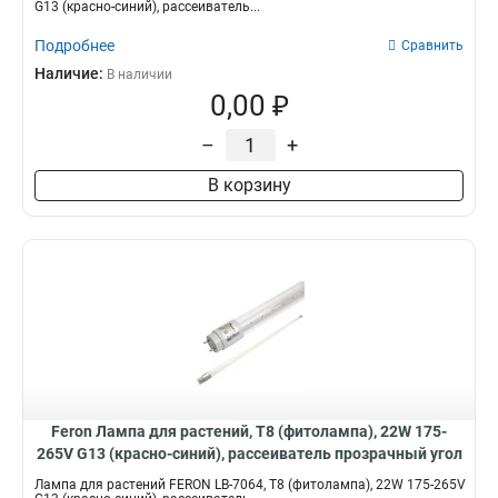
G13 (красно-синий), рассеиватель...
9W
873*20*31мм
2
2
18W
2
Подробнее
Сравнить
14W
2
Наличие:
В наличии
0,00 ₽
–
+
В корзину
Feron Лампа для растений, Т8 (фитолампа), 22W 175-
265V G13 (красно-синий), рассеиватель прозрачный угол
рассеивания 220°, корпус стекло, 1200*26мм, 51663
Лампа для растений FERON LB-7064, Т8 (фитолампа), 22W 175-265V