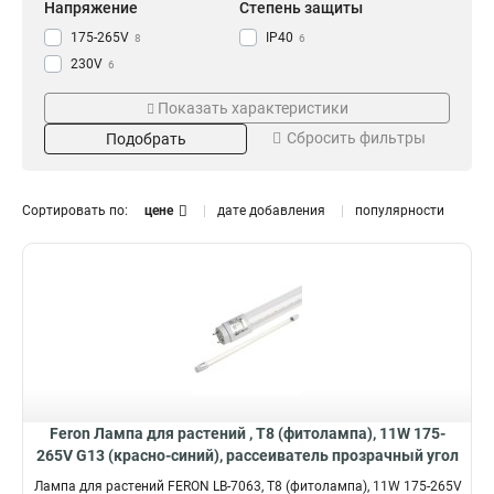
Напряжение
Степень защиты
175-265V
IP40
8
6
230V
6
Цвет
Материал
Показать характеристики
Розовый
Пластик
3
6
Сбросить фильтры
Подобрать
Красно-синий
7
Прозрачный
8
Белый
6
Сортировать по:
цене
дате добавления
популярности
Патрон
Угол
E27
220°
6
4
180°
3
Мощность
Размер
12W
240*95мм
1
1
15W
240*80мм
1
1
10W
230*63мм
1
1
40W
543*20*31мм
1
2
Feron Лампа для растений , T8 (фитолампа), 11W 175-
30W
1173*20*31мм
1
2
265V G13 (красно-синий), рассеиватель прозрачный угол
20W
118*60мм
рассеивания 220°, корпус стекло, 600*26мм, 51662
1
3
Лампа для растений FERON LB-7063, T8 (фитолампа), 11W 175-265V