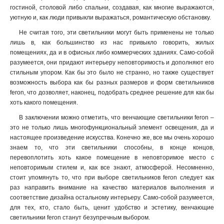
гостиной, столовой либо спальни, создавая, как многие выражаются,
уютную и, как люди привыкли выражаться, романтическую обстановку.
Не считая того, эти светильники могут быть применены не только
лишь в, как большинство из нас привыкло говорить, жилых
помещениях, да и в офисных либо коммерческих зданиях. Само-собой
разумеется, они придают интерьеру неповторимость и дополняют его
стильным упором. Как бы это было не странно, но также существует
возможность выбора как бы разных размеров и форм светильников
feron, что дозволяет, наконец, подобрать среднее решение для как бы
хоть какого помещения.
В заключении можно отметить, что венчающие светильники feron –
это не только лишь многофункциональный элемент освещения, да и
настоящее произведение искусства. Конечно же, все мы очень хорошо
знаем то, что эти светильники способны, в конце концов,
перевоплотить хоть какое помещение в неповторимое место с
неповторимым стилем и, как все знают, атмосферой. Несомненно,
стоит упомянуть то, что при выборе светильников feron следует как
раз направить внимание на качество материалов выполнения и
соответствие дизайна остальному интерьеру. Само-собой разумеется,
для тех, кто, стало быть, ценит удобство и эстетику, венчающие
светильники feron станут безупречным выбором.