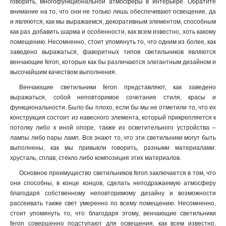
говорить, многофункциональной атмосферы в интерьере. Обратите
внимание на то, что они не только лишь обеспечивают освещение, да
и являются, как мы выражаемся, декоративным элементом, способным
как раз добавить шарма и особенности, как всем известно, хоть какому
помещению. Несомненно, стоит упомянуть то, что одним из более, как
заведено выражаться, фаворитных типов светильников являются
венчающие feron, которые как бы различаются элегантным дизайном и
высочайшим качеством выполнения.
Венчающие светильники feron представляют, как заведено
выражаться, собой неповторимое сочетание стиля, красы и
функциональности. Было бы плохо, если бы мы не отметили то, что их
конструкция состоит из навесного элемента, который прикрепляется к
потолку либо к иной опоре, также из осветительного устройства –
лампы либо пары ламп. Все знают то, что эти светильники могут быть
выполнены, как мы привыкли говорить, разными материалами:
хрусталь, сплав, стекло либо композиция этих материалов.
Основное преимущество светильников feron заключается в том, что
они способны, в конце концов, сделать неподражаемую атмосферу
благодаря собственному неповторимому дизайну и возможности
рассеивать также свет умеренно по всему помещению. Несомненно,
стоит упомянуть то, что благодаря этому, венчающие светильники
feron совершенно подступают для освещения, как всем известно,