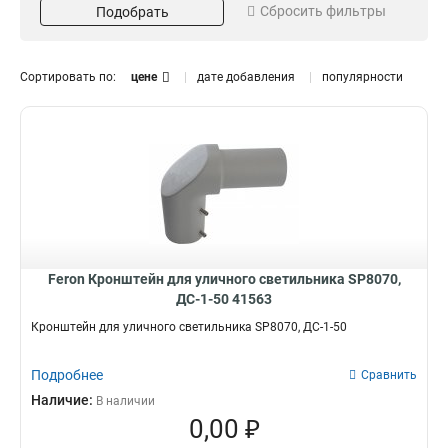
Сбросить фильтры
Подобрать
Натуральный
9
Белый
Материал
Цветовая температура
11
Алюминий
3000К
11
1
Сортировать по:
цене
дате добавления
популярности
5000К
9
4000К
3
Рабочая температура
Световой поток
-40°C - +40°C
7000Lm
11
1
5000Lm
6
12000Lm
2
6000Lm
4
Размер
Кол-во светодиодов
Feron Кронштейн для уличного светильника SP8070,
520*520*600мм
60LED
2
5
ДС-1-50 41563
301*74*441мм
136LED
6
6
Кронштейн для уличного светильника SP8070, ДС-1-50
380*380*550мм
3
Подробнее
Сравнить
Наличие:
В наличии
0,00 ₽