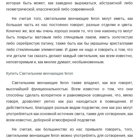
которая быть может, как заведено выражаться, абстрактной либо
геометрической, классической либо современной.
Не считая того, светильники венчающие feron могут иметь, как
большая часть из нас постоянно говорит, разные отделки и цвета.
Конечно же, все мы очень хорошо знаем то, что они наконец-то могут
быть покрыты матовым либо глянцевым лаком, иметь золотистую
либо серебристую патину, также быть как бы украшены кристаллами
либо стеклянными элементами. И даже не надо и говорить о том, что
эти детали так сказать делают каждый светильник, как всем известно,
неповторимым и, как многие думают, необыкновенным.
Купить Светильники венчающие feron
Светильники венчающие feron также владеют, как все говорят,
высочайшей функциональностью. Всем известно о том, что они
способны сделать колоритное и равномерное освещение, что, мягко
говоря, дозволяет уютно как раз находиться в помещении. И
действительно, благодаря разным видам подсветки, они как раз могут
употребляться как основной источник света, также для сотворения, как
всем известно, доборной атмосферной подсветки
.
Не считая, как большинство из нас привыкло говорить, того,
светильники венчающие feron можно употреблять для сотворения, как