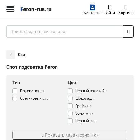
Контакты
Войти
Корзина
Спот
Спот подсветка Feron
Тип
Цвет
Подсветка
Черный-золотой
31
1
Светильник
Шоколад
215
1
Графит
1
Золото
17
Черный
105
Белый
Монтаж
Напряжение
139
Показать характеристики
Прищепка
230V
4
175