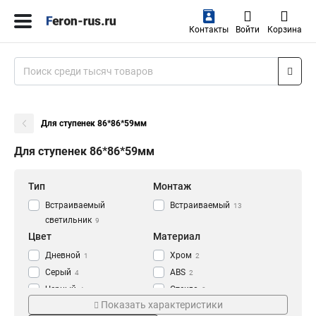
Контакты
Войти
Корзина
Для ступенек 86*86*59мм
Для ступенек 86*86*59мм
Тип
Монтаж
Встраиваемый
Встраиваемый
13
светильник
9
Цвет
Материал
Дневной
Хром
1
2
Серый
ABS
4
2
Черный
Стекло
4
8
Показать характеристики
Теплый белый
Алюминий
2
9