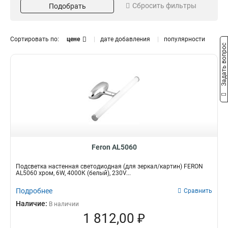
Сбросить фильтры
Подобрать
Пластик
4
Хром
Цвет
Цветовая температура
4
Белый
4000К
4
7
Сортировать по:
цене
дате добавления
популярности
Задать вопрос
Мощность
Напряжение
7W
230V
1
3
12W
1
8W
2
6W
3
Световой поток
Размер
650Lm
400*120*40мм
1
1
360Lm
455*130*130мм
1
1
Feron AL5060
900Lm
540*100*44мм
1
1
550Lm
400*132*60мм
1
1
Подсветка настенная светодиодная (для зеркал/картин) FERON
AL5060 хром, 6W, 4000К (белый), 230V...
Подробнее
Сравнить
Наличие:
В наличии
1 812,00 ₽