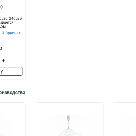
30
L30, 240LED,
аивается
.5м
Сравнить
₽
+
ну
роизводства