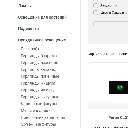
Лампы
Звездочки
0
Цветы Сакуры
0
Освещение для растений
Колокольчики
Материал провод
0
Цветные Шарик
ПВХ
23
Подсветка
Палочки с пузы
Силиконовый
0
Праздничное освещение
Универсальная
Каучук
0
Кубики
0
Белт лайт
Снежинки
Сортировать по:
цене
0
Гирлянды бахрома
Айсикл
0
Назначение
Гирлянды деревянные
Электрогирлянд
Гирлянды занавес
для улицы
9
Гирлянды линейные
для дома
20
Гирлянды мишура
Гирлянды на елку
Гирлянды фигурные
Каркасные фигуры
Мульти шарики
Новогодние украшения
Feron CL5
Объемные фигуры