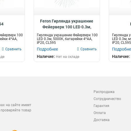
Feron Гирлянда украшение
54
Фейерверк 100 LED 0.3м,
5000K, батарейки 4*АА
ейерверк 100
Гирлянда украшение Фейерверк 100
Гирлянда у
ейки 4*АА,
LED 0.3м, 5000K, батарейки 4*АА,
LED 0.3м, м
IP20, CL595
IP20, CL595
Подробнее
Подробне
Сравнить
Сравнить
Наличие:
Наличие:
аде
Нет на складе
Распродажа
Сотрудничество
рах на сайте имеет
Гарантия
 проверяйте товар
Оплата
Доставка