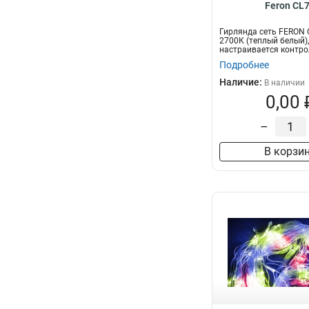
Feron CL
Гирлянда сеть FERON C
2700К (теплый белый),
настраивается контро
1,5*1,5м+1,...
Подробнее
Наличие:
В наличии
0,00 
–
В корзи