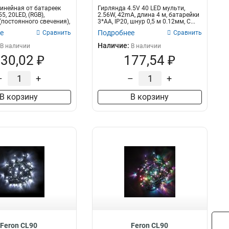
м, батарейки 3*АА, IP20
инейная от батареек
Гирлянда 4.5V 40 LED мульти,
, 20LED, (RGB),
2.56W, 42mA, длина 4 м, батарейки
(постоянного свечения),
3*АА, IP20, шнур 0,5 м 0.12мм, C...
е
Подробнее
Сравнить
Сравнить
Наличие:
В наличии
В наличии
30,02 ₽
177,54 ₽
–
+
–
+
В корзину
В корзину
Feron CL90
Feron CL90