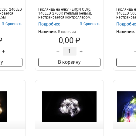
L30, 240LED,
Гирлянда на елку FERON CL90,
Гирлянда н
аивается
140LED, 2700К (теплый белый),
140LED, 500
.5м
настраивается контроллером,
настраивае
2м+1,5м...
2м+1,5м зе
Подробнее
Подробне
Сравнить
Сравнить
Наличие:
Наличие:
В наличии
₽
0,00 ₽
+
–
+
ну
В корзину