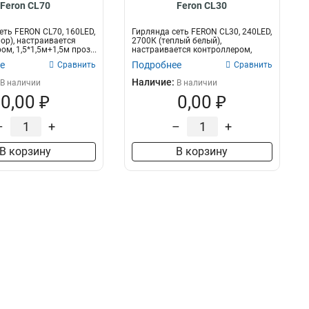
Feron CL70
Feron CL30
еть FERON CL70, 160LED,
Гирлянда сеть FERON CL30, 240LED,
ор), настраивается
2700К (теплый белый),
м, 1,5*1,5м+1,5м проз...
настраивается контроллером,
2*2м+1.5м п...
е
Подробнее
Сравнить
Сравнить
Наличие:
В наличии
В наличии
0,00 ₽
0,00 ₽
–
+
–
+
В корзину
В корзину