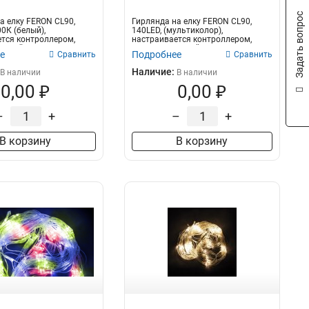
Задать вопрос
а елку FERON CL90,
Гирлянда на елку FERON CL90,
0К (белый),
140LED, (мультиколор),
тся контроллером,
настраивается контроллером,
леный...
2м+1,5м зеленый...
е
Подробнее
Сравнить
Сравнить
Наличие:
В наличии
В наличии
0,00 ₽
0,00 ₽
–
+
–
+
В корзину
В корзину