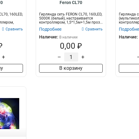
70
Feron CL70
L70, 160LED,
Гирлянда сеть FERON CL70, 160LED,
Гирлянда с
5000К (белый), настраивается
(мультикол
ллером,
контроллером, 1,5*1,5м+1,5м проз...
контроллеро
Подробнее
Подробне
Сравнить
Сравнить
Наличие:
Наличие:
В наличии
₽
0,00 ₽
+
–
+
ну
В корзину