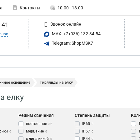
а
Контакты
10.00 - 18.00
-41
Звонок онлайн
MAX: +7 (936) 132-34-54
онок
Telegram: ShopMSK7
ичное освещение
Гирлянды на елку
а елку
Режим свечения
Степень защиты
Кол
постоянное
IP65
0
32
0
рики
Мерцание
IP67
0
0
0
с динамикой
IP44
0
9