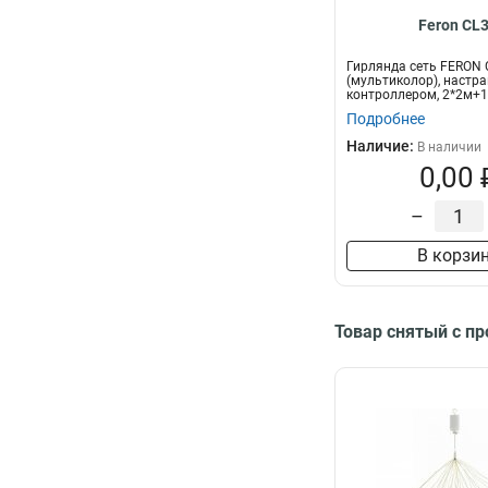
Feron CL
Гирлянда сеть FERON C
(мультиколор), настр
контроллером, 2*2м+1
прозрачн...
Подробнее
Наличие:
В наличии
0,00 
–
В корзи
Товар снятый с п