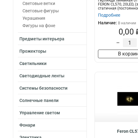
Гирлянда линейная от
Световые ветки
FERON CL570, 20LED, (
статичная (постоянно
Световые фигуры
свечения),...
Подробнее
Украшения
Наличие:
В наличии
Фигуры на фоне
0,00 
Предметы интерьера
–
Прожекторы
В корзи
Светильники
Светодиодные ленты
Системы безопасности
Солнечные панели
Управление светом
Фонари
Feron CL5
Электрика