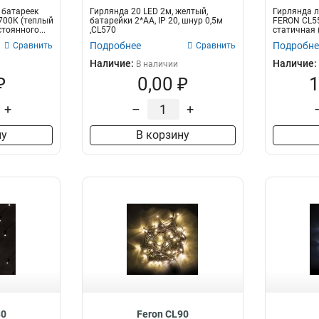
 батареек
Гирлянда 20 LED 2м, желтый,
Гирлянда л
2700К (теплый
батарейки 2*АА, IP 20, шнур 0,5м
FERON CL555
тоянного...
,CL570
статичная 
2м+0...
Подробнее
Подробне
Сравнить
Сравнить
Наличие:
Наличие:
В наличии
₽
0,00 ₽
1
+
–
+
ну
В корзину
30
Feron CL90