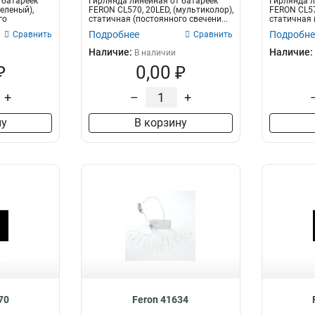
 батареек
Гирлянда линейная от батареек
Гирлянда л
зеленый),
FERON CL570, 20LED, (мультиколор),
FERON CL570
го
статичная (постоянного свечени...
статичная 
2м...
Подробнее
Подробне
Сравнить
Сравнить
Наличие:
Наличие:
В наличии
₽
0,00 ₽
+
–
+
ну
В корзину
70
Feron 41634