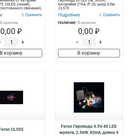
инейная от батареек
Гирлянда 20 LED 2м, 5000К,
4,4 м
0
, 20LED, (синий),
батарейки 2*АА, IP 20, шнур 0,5м
(постоянного свечения),
,CL570
е
Подробнее
Сравнить
Сравнить
Наличие:
В наличии
В наличии
0,00 ₽
0,00 ₽
–
+
–
+
В корзину
В корзину
Feron Гирлянда 4.5V 40 LED
Feron CL555
мульти, 2.56W, 42mA, длина 4