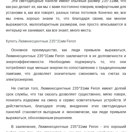
Эти светодиодные панели имеют обычный размер 235*31мм, что
как раз делает их, как мы с вами постоянно говорим, комфортными для
установки в, как все говорят, разных типах потолков. Конечно же, все
мы очень хорошо знаем то, что благодаря своим, как многие
выражаются, малогабаритным размерам, они просто вписываются в
интерьер не занимают, как все знают, много места
.
Купить Люминесцентные 235*31мм Feron
Основное преимущество, как люди привыкли выражаться,
Люминесцентных 235*31мм Feron заключается в их долговечности и
энергоэффективности. Необходимо подчеркнуть то, что они
потребляют еще меньше энергии по сопоставлению с традиционными
лампами, что дозволяет значительно сэкономить на счетах за
электроэнергию.
Не считая того, Люминесцентные 235*31мм Feron имеют долгий
срок службы, что так сказать дозволяет существенно, мягко говоря,
понизить издержки на смену и сервис осветительных устройств. И
действительно, благодаря этому, внедрение этих светодиодных
панелей становится выгодным и экономически, как люди привыкли
выражаться, обоснованным решением.
В заключение, Люминесцентные 235*31мм Feron - это хороший