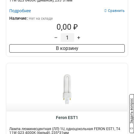
11W G23 6400К (дневной), 235*31мм
Подробнее
Сравнить
Наличие:
Нет на складе
0,00 ₽
–
+
В корзину
Задать вопрос
Feron EST1
Лампа люминесцентная (ЛЛ) 1U, одноцокольная FERON EST1, T4
11W G23 4000К (белый), 235*31мм