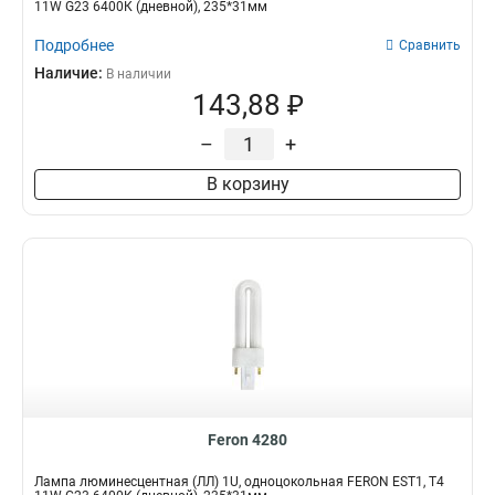
Напряжение
Высота
11W G23 6400К (дневной), 235*31мм
230V
1U
1
8
Подробнее
Сравнить
Колба
Кол-во цоколей
Наличие:
В наличии
T8
Одноцокольный
5
8
143,88 ₽
T5
Двухцокольный
7
21
–
+
T4
17
В корзину
Feron 4280
Лампа люминесцентная (ЛЛ) 1U, одноцокольная FERON EST1, T4