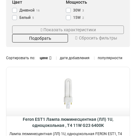
Цвет
Мощность
Дневной
30W
16
3
Белый
15W
5
2
28W
2
Показать характеристики
21W
2
Сбросить фильтры
Подобрать
13W
1
16W
Световой поток
Размер
2
12W
2
36000Lm
275*48мм
1
1
Сортировать по:
цене
дате добавления
популярности
10W
1
220*36мм
1
20W
2
345*26мм
1
8W
4
770*12мм
1
9W
4
569*12мм
2
11W
4
166*31мм
Цветовая температура
Патрон
4
400W
1
235*31мм
3
4000K
2G7
4
1
6400K
G13
14
5
G23
7
Feron EST1 Лампа люминесцентная (ЛЛ) 1U,
G5
16
одноцокольная , T4 11W G23 6400К
E40
1
Лампа люминесцентная (ЛЛ) 1U, одноцокольная FERON EST1, T4