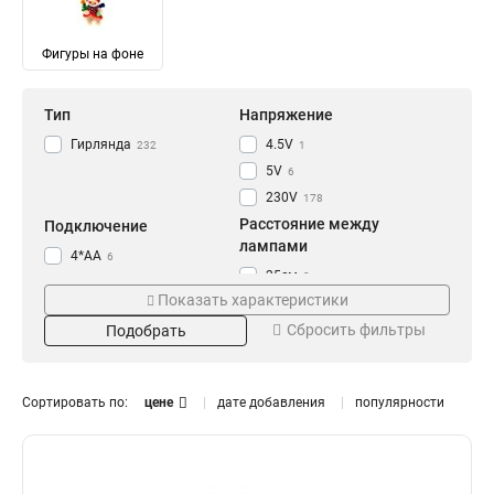
Фигуры на фоне
Тип
Напряжение
Гирлянда
4.5V
232
1
5V
6
230V
178
Расстояние между
Подключение
лампами
4*АА
6
25см
2
2*АА
7
Показать характеристики
22см
5
USB
25
Сбросить фильтры
30см
Подобрать
2
3*АА
4
2см
6
Последовательное
189
50см
8
Сортировать по:
цене
дате добавления
популярности
13,5см
Степень защиты
Цвет
3
9,4см
6
IP65
Холодный белый
21
2
10см
140
IP44
Розовый
75
5
IP20
Мультиколор
126
38