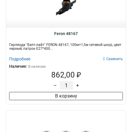
2м+0,5м
6
40м+3м
6
3х2м+3м
6
1,5х1,5м+3м
6
Feron 48167
60м+3м
7
5м+1,5м
7
Гирлянда "Белт-лайт" FERON 48167, 100м+1,5м сетевой шнур, цвет
3х3м+3м
черный, патрон E27*400...
8
10м+3м
8
Подробнее
Сравнить
2х2м+3м
8
Наличие:
В наличии
3х3м
9
862,00 ₽
20м+3м
10
2м+1,5м
–
+
10
В корзину