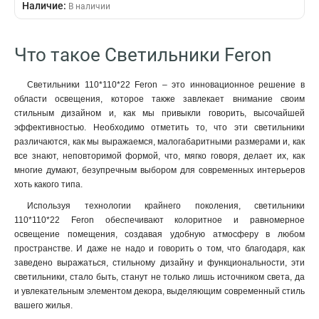
Наличие:
7200Lm
В наличии
4
263*150*398
1
8640Lm
4
72*72*25
1
1680Lm
4
125*125*40
1
Что такое Светильники Feron
4200Lm
10
135*135*26
1
560Lm
4
120*120*23
1
Светильники 110*110*22 Feron – это инновационное решение в
1760Lm
4
120*120*38
1
области освещения, которое также завлекает внимание своим
3400Lm
4
стильным дизайном и, как мы привыкли говорить, высочайшей
120*120*35
3
2880Lm
5
эффективностью. Необходимо отметить то, что эти светильники
112*112*20
1
различаются, как мы выражаемся, малогабаритными размерами и, как
1170Lm
4
117*117*25
1
все знают, неповторимой формой, что, мягко говоря, делает их, как
600Lm
5
60*65
1
многие думают, безупречным выбором для современных интерьеров
2600Lm
4
57*65
1
хоть какого типа.
1280Lm
4
95*95*45
1
Используя технологии крайнего поколения, светильники
1120Lm
4
310*310*88
1
110*110*22 Feron обеспечивают колоритное и равномерное
640Lm
4
500*500*65
освещение помещения, создавая удобную атмосферу в любом
1
2250Lm
2
пространстве. И даже не надо и говорить о том, что благодаря, как
570*490*85
1
3000Lm
заведено выражаться, стильному дизайну и функциональности, эти
8
495*495*75
1
светильники, стало быть, станут не только лишь источником света, да
3200Lm
5
500*500*60
1
и увлекательным элементом декора, выделяющим современный стиль
1400Lm
13
258*258*77
1
вашего жилья.
300Lm
10
328*328*100