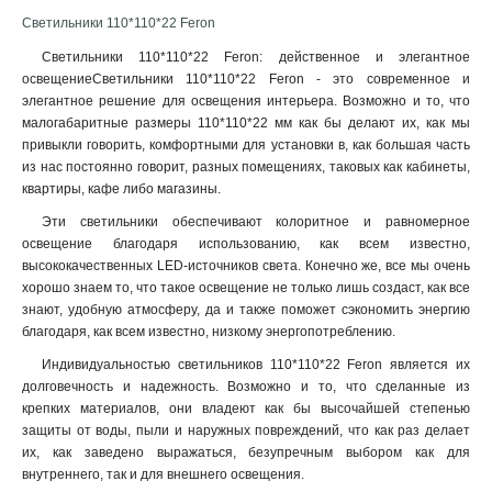
1
4320Lm
6
Светильники 110*110*22 Feron
110*110*33
1
4400Lm
6
110*110*38
1
Светильники 110*110*22 Feron: действенное и элегантное
5600Lm
9
83*83
освещениеСветильники 110*110*22 Feron - это современное и
1
4800Lm
10
элегантное решение для освещения интерьера. Возможно и то, что
115*115*30
1
1150Lm
малогабаритные размеры 110*110*22 мм как бы делают их, как мы
6
105*105*30
1
привыкли говорить, комфортными для установки в, как большая часть
3100Lm
6
65*65
1
из нас постоянно говорит, разных помещениях, таковых как кабинеты,
6600Lm
12
105*105
4
квартиры, кафе либо магазины.
1260Lm
8
140*140*30
1
Эти светильники обеспечивают колоритное и равномерное
5760Lm
9
135*135*50
1
освещение благодаря использованию, как всем известно,
5000Lm
12
160*160*55
1
высококачественных LED-источников света. Конечно же, все мы очень
1350Lm
7
хорошо знаем то, что такое освещение не только лишь создаст, как все
200*98*46
1
2900Lm
10
знают, удобную атмосферу, да и также поможет сэкономить энергию
175*175*50
2
благодаря, как всем известно, низкому энергопотреблению.
2000Lm
8
116*85*158
1
1920Lm
15
Индивидуальностью светильников 110*110*22 Feron является их
105*84*138
1
2700Lm
долговечность и надежность. Возможно и то, что сделанные из
28
313*313*95
1
крепких материалов, они владеют как бы высочайшей степенью
720Lm
15
160*160*28
1
защиты от воды, пыли и наружных повреждений, что как раз делает
1600Lm
14
1240*118*40
1
их, как заведено выражаться, безупречным выбором как для
480Lm
14
632*118*40
внутреннего, так и для внешнего освещения
.
1
1440Lm
22