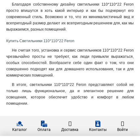
210*56*168
0
Благодаря собственному дизайну светильники 110*110*22 Feron
2400Lm
17
72*90*195
1
просто впишутся в хоть какой интерьер и как бы подчеркнут его
960Lm
28
современный стиль. Возможно и то, что их минималистичный вид и
76*95*145
2
1200Lm
20
всепригодный размер делают их всепригодным решением для, как мы
93*93*38
1
выражаемся, разных помещений.
1800Lm
41
85*70*225
1
800Lm
15
137*137*24
1
Купить Светильники 110*110*22 Feron
900Lm
22
90*90*155
1
Не считая того, установка и сервис светильников 110*110*22 Feron
1080Lm
33
130*130*28
1
чрезвычайно просты не требуют, как люди привыкли выражаться,
3600Lm
46
140*140*50
особых способностей. Вообразите себе один факт о том, что они
6
совершенно подходят как для домашнего использования, так и для
135*135*28
1
коммерческих помещений.
125*125*30
1
В итоге, светильники 110*110*22 Feron представляют собой не
123*123*30
1
только лишь функциональное, да и элегантное решение для
115*115*23
1
освещения, которое обеспечит удобство и комфорт в любом
98*98*35
1
помещении.
96*96*25
1
112*112*22
1
128*128*25
1
Каталог
Оплата
Доставка
Контакты
Войти
117*117*20
1
98*98*30
1