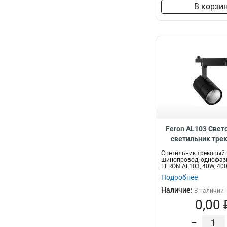
В корзи
Feron AL103 Све
светильник тре
шинопровод 40W 
Светильник трековый 
градусов, 4
шинопровод, однофаз
FERON AL103, 40W, 400
170-265V,...
Подробнее
Наличие:
В наличии
0,00 
–