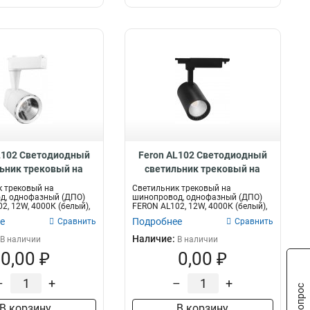
14W
5
0.5W
5
16W
8
200W
8
70W
8
3W
12
8W
10
7W
11
80W
12
L102 Светодиодный
Feron AL102 Светодиодный
100W
15
ьник трековый на
светильник трековый на
48W
17
овод 12W 4000K 35
шинопровод 12W 4000K 35
 трековый на
Светильник трековый на
9W
16
адусов 29513
градусов 29647
д, однофазный (ДПО)
шинопровод, однофазный (ДПО)
72W
2, 12W, 4000К (белый),
FERON AL102, 12W, 4000К (белый),
18
170-265V,...
е
Подробнее
Сравнить
Сравнить
6W
20
Наличие:
25W
В наличии
В наличии
12
0,00 ₽
0,00 ₽
24W
42
10W
33
–
+
–
+
60W
46
18W
59
В корзину
В корзину