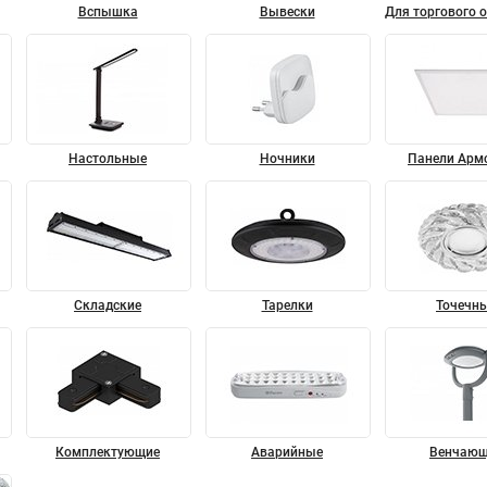
Вспышка
Вывески
Для торгового 
Настольные
Ночники
Панели Арм
Складские
Тарелки
Точечн
Комплектующие
Аварийные
Венчающ