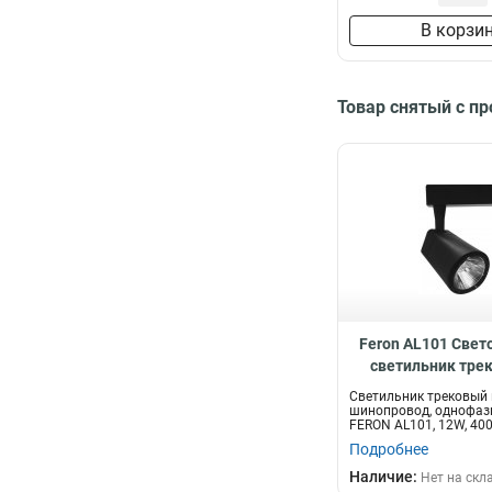
В корзи
Товар снятый с п
Feron AL101 Све
светильник тре
шинопровод 12W 
Светильник трековый 
градусов 2
шинопровод, однофаз
FERON AL101, 12W, 400
170-265V,...
Подробнее
Наличие:
Нет на скл