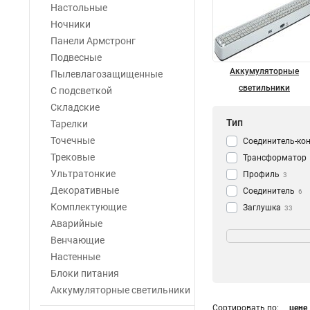
Настольные
Ночники
Панели Армстронг
Подвесные
Аккумуляторные
Пылевлагозащищенные
светильники
С подсветкой
Складские
Тип
Тарелки
Точечные
Соединитель-ко
Трековые
Трансформатор
Ультратонкие
Профиль
3
Декоративные
Cоединитель
6
Комплектующие
Заглушка
33
Аварийные
Выключатель
Напряжение
6
Венчающие
Фитолампа
1
5V
1
Настенные
Лампа
469
85-265V
2
Блоки питания
Ночник
1
185-240V
2
Аккумуляторные светильники
Светильник-всп
170-250V
2
Светильник-ноч
Сортировать по:
цене