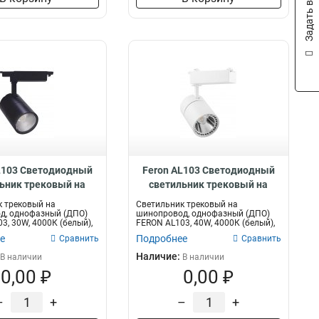
Задать вопрос
20W
69
50W
69
35W
38
12W
103
15W
90
L103 Светодиодный
Feron AL103 Светодиодный
ьник трековый на
светильник трековый на
вод 30W 4000K, 35
шинопровод 40W 4000K, 35
 трековый на
Светильник трековый на
адусов, 29649
градусов, 41182
д, однофазный (ДПО)
шинопровод, однофазный (ДПО)
3, 30W, 4000К (белый),
FERON AL103, 40W, 4000К (белый),
170-265V,...
е
Подробнее
Сравнить
Сравнить
Наличие:
В наличии
В наличии
0,00 ₽
0,00 ₽
–
+
–
+