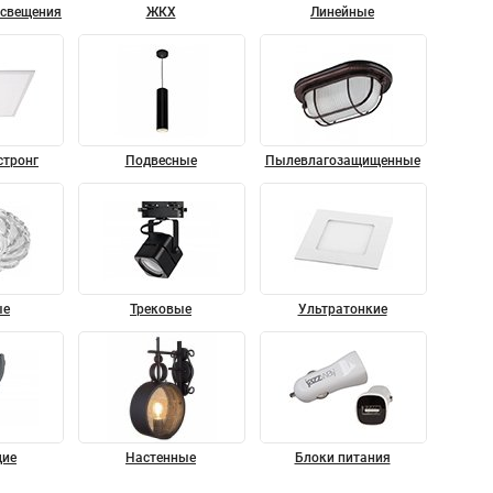
освещения
ЖКХ
Линейные
стронг
Подвесные
Пылевлагозащищенные
ые
Трековые
Ультратонкие
ие
Настенные
Блоки питания