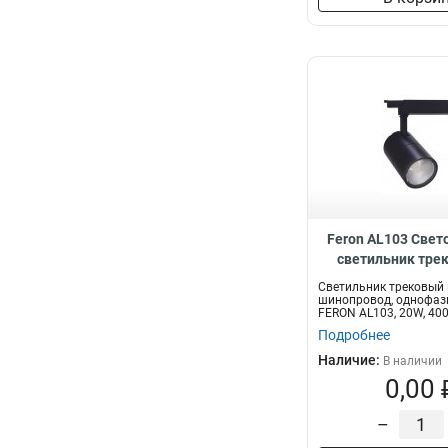
Feron AL103 Све
светильник тре
шинопровод 20W 
Светильник трековый 
градусов 2
шинопровод, однофаз
FERON AL103, 20W, 400
170-265V,...
Подробнее
Наличие:
В наличии
0,00 
–