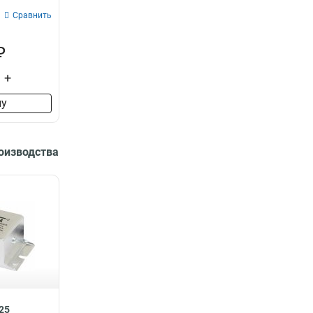
Сравнить
₽
+
ну
роизводства
25