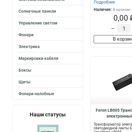
Подробнее
Наличие:
В наличии
Солнечные панели
0,00 
Управление светом
–
Фонари
В корзи
Электрика
Маркировки кабеля
Боксы
Щиты
Фонари налобные
Feron LB005 Тран
Наши статусы
электронный
светодиодной лен
Трансформатор элект
(драйвер), 
светодиодной ленты 