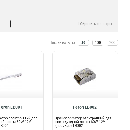
Сбросить фильтры
Показывать по:
40
100
200
Feron LB001
Feron LB002
атор электронный для
Трансформатор электронный для
ной ленты 60W 12V
светодиодной ленты 60W 12V
LB001
(драйвер), LB002