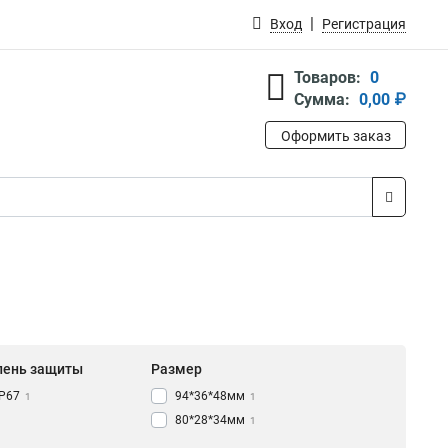
Вход
Регистрация
Товаров:
0
Сумма:
0,00 ₽
Оформить заказ
пень защиты
Размер
IP67
94*36*48мм
1
1
80*28*34мм
1