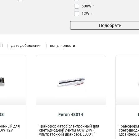
500W
1
12W
1
250W
1
Подобрать
350W
1
30W
2
24W
2
дате добавления
популярности
48W
2
150W
3
36W
3
100W
3
60W
6
08
Feron 48014
ронный для
Трансформатор электронный для
Трансформ
60W 12V
светодиодной ленты 60W 24V (
светодиод
ультратонкий драйвер), LB001
(драйвер), 