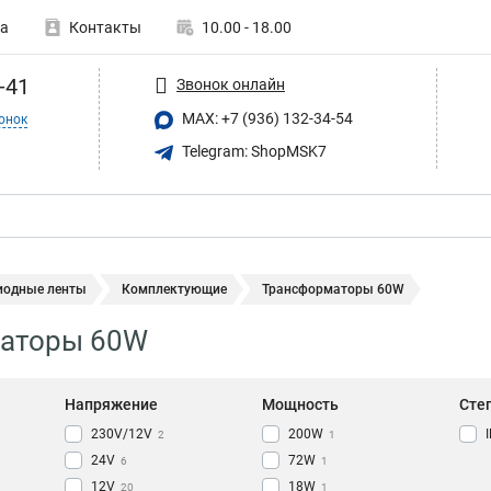
а
Контакты
10.00 - 18.00
-41
Звонок онлайн
MAX: +7 (936) 132-34-54
онок
Telegram: ShopMSK7
иодные ленты
Комплектующие
Трансформаторы 60W
аторы 60W
Напряжение
Мощность
Сте
230V/12V
200W
2
1
24V
72W
6
1
12V
18W
20
1