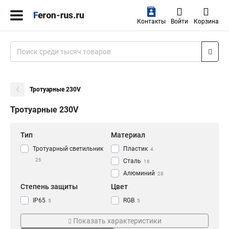
Контакты
Войти
Корзина
Тротуарные 230V
Тротуарные 230V
Тип
Материал
Тротуарный светильник
Пластик
4
26
Сталь
16
Алюминий
28
Степень защиты
Цвет
IP65
RGB
5
5
IP67
Черный
23
5
Показать характеристики
Зеленый
4