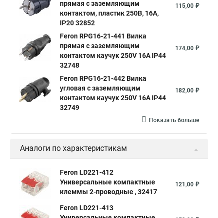
прямая с заземляющим
115,00 ₽
контактом, пластик 250В, 16A,
IP20 32852
Feron RPG16-21-441 Вилка
прямая с заземляющим
174,00 ₽
контактом каучук 250V 16A IP44
32748
Feron RPG16-21-442 Вилка
угловая с заземляющим
182,00 ₽
контактом каучук 250V 16A IP44
32749
Показать больше
Аналоги по характеристикам
Feron LD221-412
Универсальные компактные
121,00 ₽
клеммы 2-проводные , 32417
Feron LD221-413
Универсальные компактные