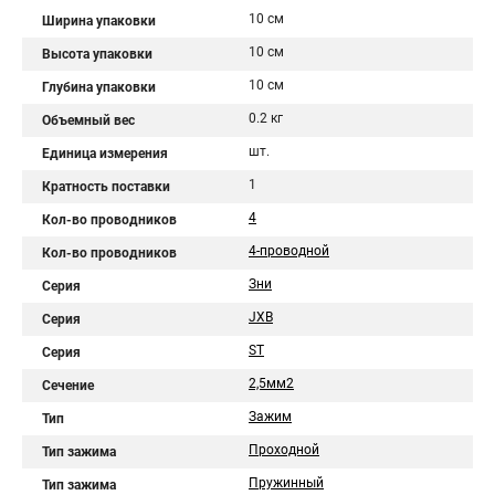
10 см
Ширина упаковки
10 см
Высота упаковки
10 см
Глубина упаковки
0.2 кг
Объемный вес
шт.
Единица измерения
1
Кратность поставки
4
Кол-во проводников
4-проводной
Кол-во проводников
Зни
Серия
JXB
Серия
ST
Серия
2,5мм2
Сечение
Зажим
Тип
Проходной
Тип зажима
Пружинный
Тип зажима