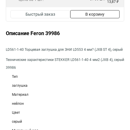
13,87 ₽
Быстрый заказ
В корзину
Описание Feron 39986
LD561-1-40 Торцевая заглушка для ЗНИ LD553 4 мм? (JXB ST 4), серый
Технические характеристики STEKKER LD561-1-40 4 мм2 (JXB 4), серый
39986
Тип
заглушка
Материал
нейлон
Цвет
серый