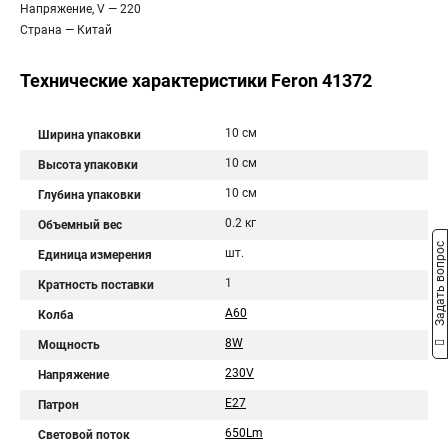
Напряжение, V — 220
Страна — Китай
Технические характеристики Feron 41372
10 см
Ширина упаковки
10 см
Высота упаковки
10 см
Глубина упаковки
0.2 кг
Объемный вес
Задать вопрос
шт.
Единица измерения
1
Кратность поставки
A60
Колба
8W
Мощность
230V
Напряжение
E27
Патрон
650Lm
Световой поток