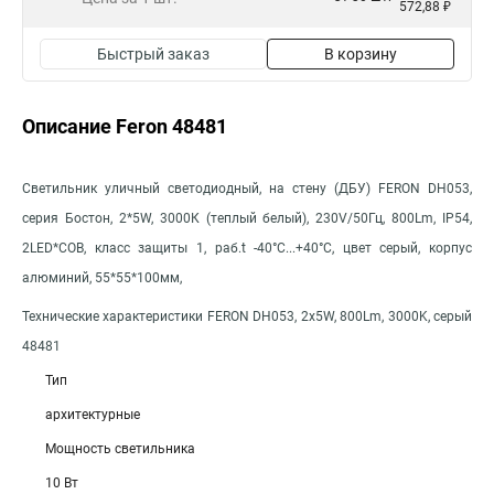
572,88 ₽
Быстрый заказ
В корзину
Описание Feron 48481
Светильник уличный светодиодный, на стену (ДБУ) FERON DH053,
серия Бостон, 2*5W, 3000К (теплый белый), 230V/50Гц, 800Lm, IP54,
2LED*COB, класс защиты 1, раб.t -40°C...+40°C, цвет серый, корпус
алюминий, 55*55*100мм,
Технические характеристики FERON DH053, 2x5W, 800Lm, 3000K, серый
48481
Тип
архитектурные
Мощность светильника
10 Вт