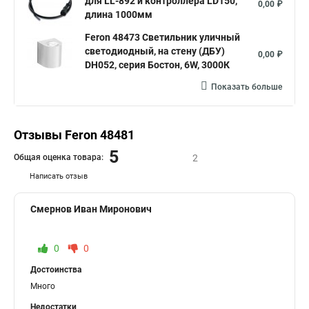
для LL-892 и контроллера LD150,
0,00 ₽
длина 1000мм
Feron 48473 Светильник уличный
светодиодный, на стену (ДБУ)
0,00 ₽
DH052, серия Бостон, 6W, 3000К
Показать больше
Отзывы Feron 48481
5
Общая оценка товара:
2
Написать отзыв
Смернов Иван Миронович
0
0
Достоинства
Много
Недостатки