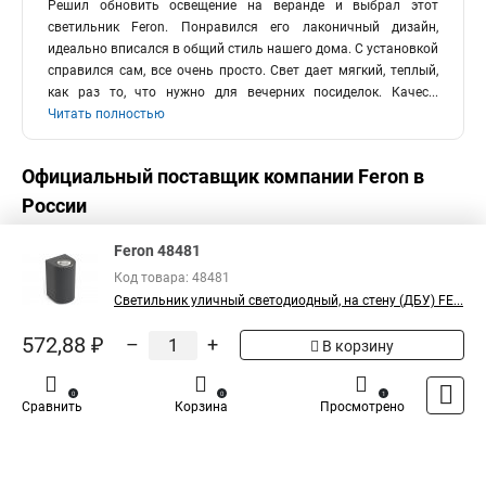
Решил обновить освещение на веранде и выбрал этот
светильник Feron. Понравился его лаконичный дизайн,
идеально вписался в общий стиль нашего дома. С установкой
справился сам, все очень просто. Свет дает мягкий, теплый,
как раз то, что нужно для вечерних посиделок. Качес
...
Читать полностью
Официальный поставщик компании
Feron
в
России
Feron 48481
Код товара: 48481
Светильник уличный светодиодный, на стену (ДБУ) FE...
572,88 ₽
–
+
В корзину
0
0
1
Сравнить
Корзина
Просмотрено
Каталог
Оплата
Доставка
Контакты
Войти