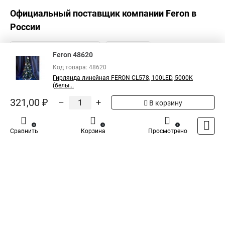
Официальный поставщик компании
Feron
в
России
Feron 48620
Код товара: 48620
Гирлянда линейная FERON CL578, 100LED, 5000К
(белы...
321,00 ₽
–
+
В корзину
0
0
1
Сравнить
Корзина
Просмотрено
Каталог
Оплата
Доставка
Контакты
Войти