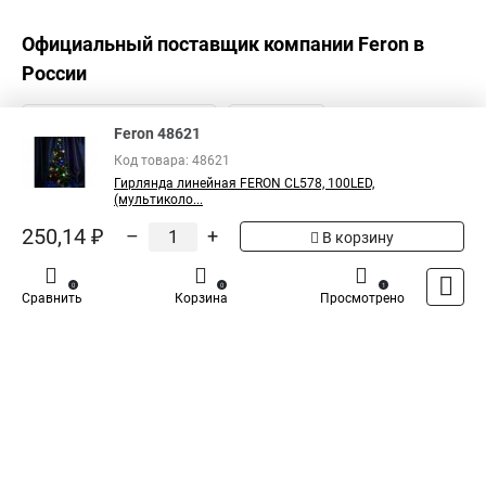
Официальный поставщик компании
Feron
в
России
Feron 48621
Код товара: 48621
Гирлянда линейная FERON CL578, 100LED,
(мультиколо...
250,14 ₽
–
+
В корзину
0
0
1
Сравнить
Корзина
Просмотрено
Каталог
Оплата
Доставка
Контакты
Войти