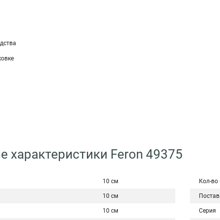
а
одства
ковке
е характеристики Feron 49375
10 см
Кол-во
10 см
Постав
10 см
Серия