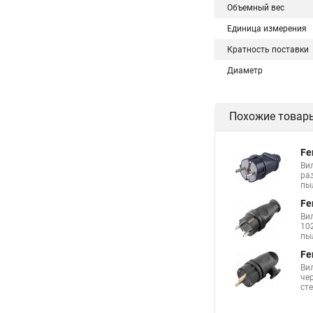
Объемный вес
Единица измерения
Кратность поставки
Диаметр
Похожие товар
Fe
Ви
ра
пы
Fe
Ви
10
пы
Fe
Ви
че
ст