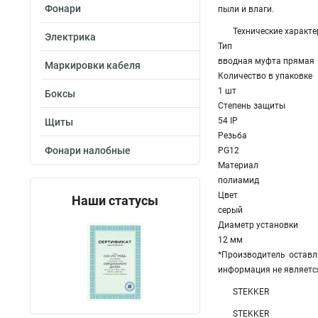
Фонари
пыли и влаги.
Технические характе
Электрика
Тип
вводная муфта прямая
Маркировки кабеля
Количество в упаковке
1 шт
Боксы
Степень защиты
54 IP
Щиты
Резьба
Фонари налобные
PG12
Материал
полиамид
Цвет
Наши статусы
серый
Диаметр установки
12 мм
*Производитель оставл
информация не являетс
STEKKER
STEKKER