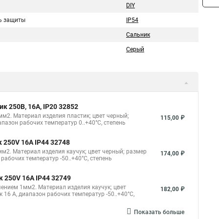
DIY
ь защиты
IP54
Сальник
Серый
 250В, 16A, IP20 32852
м2. Материал изделия пластик; цвет черный;
115,00 ₽
азон рабочих температур 0..+40°C, степень
 250V 16A IP44 32748
м2. Материал изделия каучук; цвет черный; размер
174,00 ₽
абочих температур -50..+40°C, степень
 250V 16A IP44 32749
чением 1мм2. Материал изделия каучук; цвет
182,00 ₽
6 А, диапазон рабочих температур -50..+40°C,
Показать больше