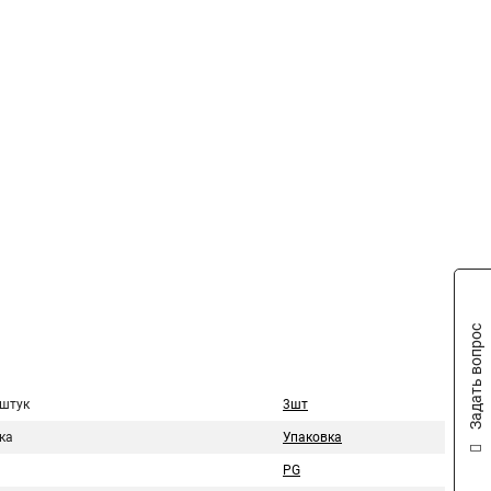
Задать вопрос
 штук
3шт
ка
Упаковка
PG