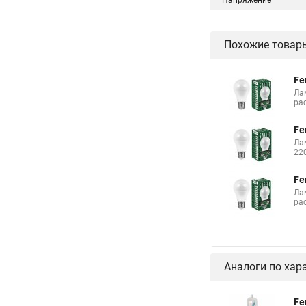
Напряжение
Похожие товар
Fe
Ла
ра
Fe
Ла
22
Fe
Ла
ра
Аналоги по хар
Fe