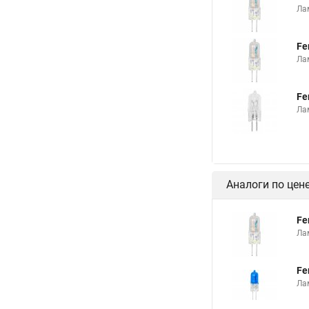
Ла
Fe
Ла
Fe
Ла
Аналоги по цен
Fe
Ла
Fe
Ла