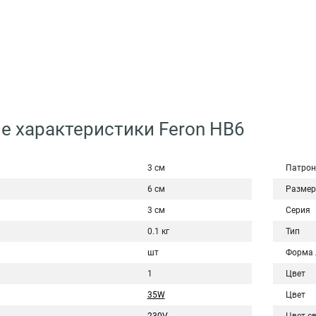
е характеристики Feron HB6
3 см
Патрон
6 см
Размер
3 см
Серия
0.1 кг
Тип
шт
Форма
1
Цвет
35W
Цвет