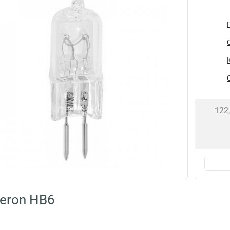
122
eron HB6