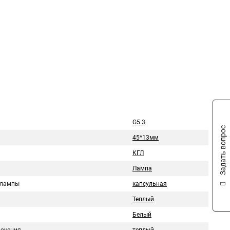
G5.3
Задать вопрос
45*13мм
КГЛ
Лампа
 лампы
капсульная
Теплый
Белый