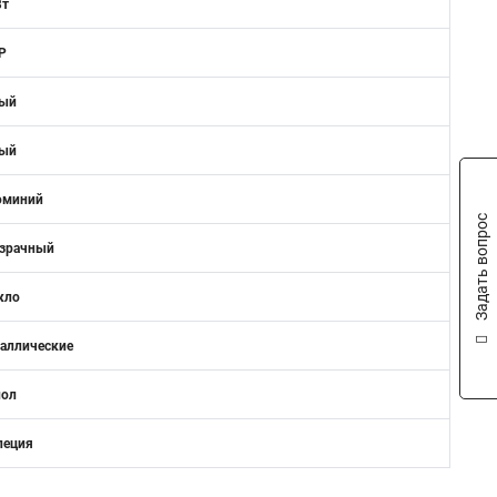
Вт
IP
ый
ый
юминий
Задать вопрос
зрачный
кло
аллические
пол
пеция