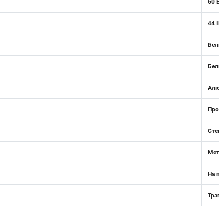
60 
44 
Бел
Бел
Ал
Про
Сте
Мет
На 
Тра