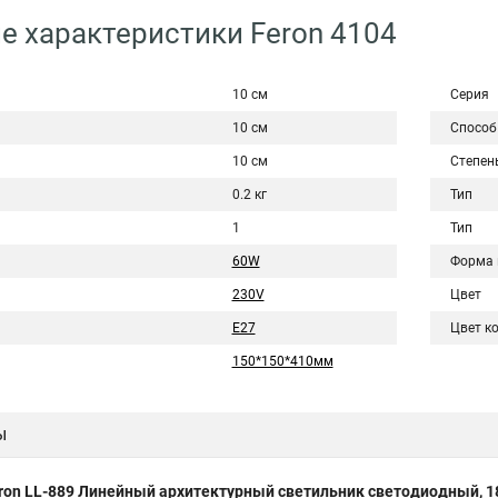
е характеристики Feron 4104
10 см
Серия
10 см
Способ
10 см
Степен
0.2 кг
Тип
1
Тип
60W
Форма 
230V
Цвет
E27
Цвет к
150*150*410мм
ы
ron LL-889 Линейный архитектурный светильник светодиодный, 