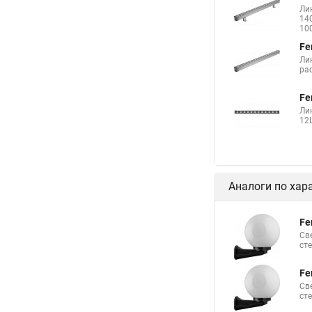
Ли
140
10
Fe
Ли
рас
Fe
Ли
12L
Аналоги по хар
Fe
Св
ст
Fe
Св
ст