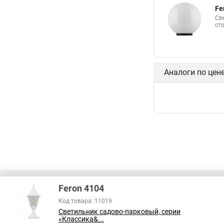
Fe
Св
ст
Аналоги по цен
Feron 4104
Код товара: 11019
Светильник садово-парковый, серии
В соответствии с пунктом 2 статьи 437 ГК РФ, вся информация о това
«Классика&...