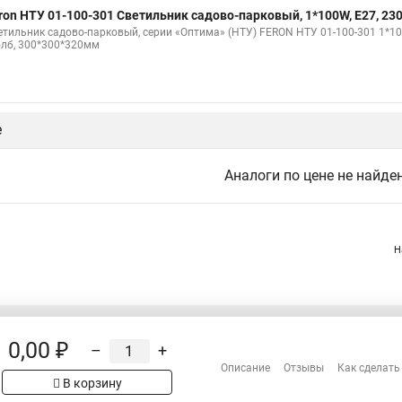
ron НТУ 01-100-301 Светильник садово-парковый, 1*100W, E27, 230
етильник садово-парковый, серии «Оптима» (НТУ) FERON НТУ 01-100-301 1*100W
олб, 300*300*320мм
е
Аналоги по цене не найде
Н
0,00 ₽
–
+
Распродажа
Описание
Отзывы
Как сделать
Сотрудничество
В корзину
рах на сайте имеет
Гарантия