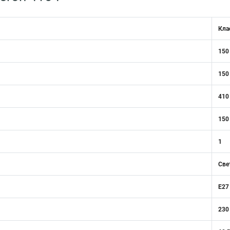
Кла
150
150
410
150
1
Све
E27
230