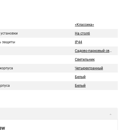
«Классика»
 установки
На столб
ь защиты
IP44
Садово-парковый свтеильник
Светильник
корпуса
Четырехгранный
Белый
орпуса
Белый
18W