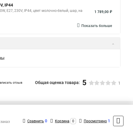
V, IP44
, E27, 230V, IP44, цвет молочно-белый, шар, на
1 789,00 ₽
Показать больше
ны
5
Общая оценка товара:
аписать отзыв
1
+7 (495) 432-41-41
Контакты
0
1
Сравнить
Корзина
0
Просмотрено
 заказ
MAX: +7 (936) 132-34-54