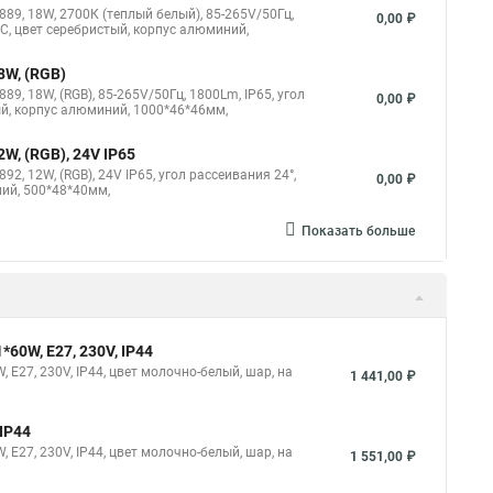
9, 18W, 2700К (теплый белый), 85-265V/50Гц,
0,00 ₽
5°C, цвет серебристый, корпус алюминий,
8W, (RGB)
, 18W, (RGB), 85-265V/50Гц, 1800Lm, IP65, угол
0,00 ₽
тый, корпус алюминий, 1000*46*46мм,
, (RGB), 24V IP65
, 12W, (RGB), 24V IP65, угол рассеивания 24°,
0,00 ₽
ний, 500*48*40мм,
Показать больше
60W, E27, 230V, IP44
E27, 230V, IP44, цвет молочно-белый, шар, на
1 441,00 ₽
IP44
E27, 230V, IP44, цвет молочно-белый, шар, на
1 551,00 ₽