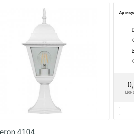
Артику
0
Цена
eron 4104