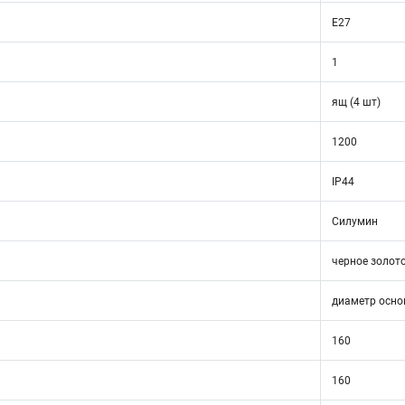
E27
1
ящ (4 шт)
1200
IP44
Силумин
черное золот
диаметр осно
160
160