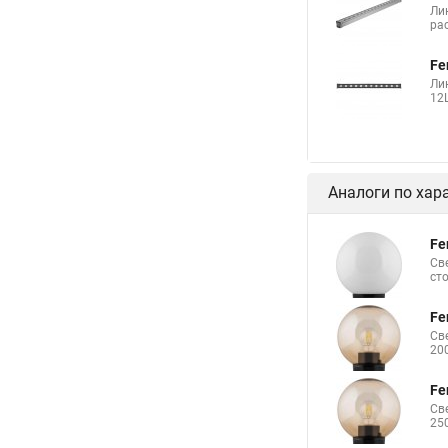
Ли
рас
Fe
Ли
12L
Аналоги по хар
Fe
Св
ст
Fe
Све
20
Fe
Све
25