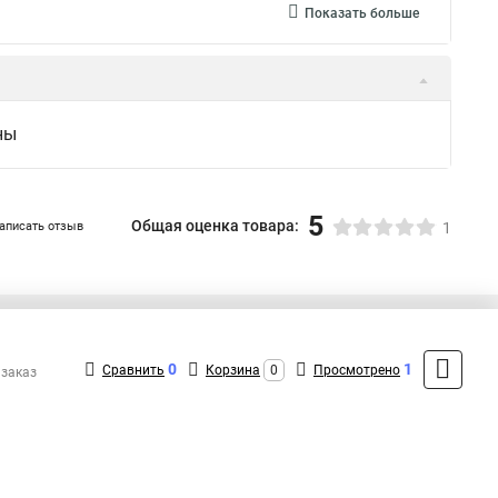
Показать больше
ны
5
Общая оценка товара:
аписать отзыв
1
+7 (495) 432-41-41
Контакты
0
1
Сравнить
Корзина
0
Просмотрено
 заказ
MAX: +7 (936) 132-34-54
ShopMSK7
(Круглосуточно)
info@feron-rus.ru