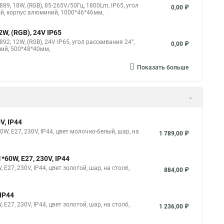
, 18W, (RGB), 85-265V/50Гц, 1800Lm, IP65, угол
0,00 ₽
тый, корпус алюминий, 1000*46*46мм,
, (RGB), 24V IP65
, 12W, (RGB), 24V IP65, угол рассеивания 24°,
0,00 ₽
ний, 500*48*40мм,
Показать больше
V, IP44
, E27, 230V, IP44, цвет молочно-белый, шар, на
1 789,00 ₽
60W, E27, 230V, IP44
27, 230V, IP44, цвет золотой, шар, на столб,
884,00 ₽
IP44
27, 230V, IP44, цвет золотой, шар, на столб,
1 236,00 ₽