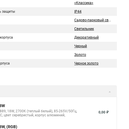
«Классика»
ь защиты
IP44
Садово-парковый свтеильник
Светильник
корпуса
Декоративный
Черный
Золото
орпуса
Черное золото
18W
9, 18W, 2700К (теплый белый), 85-265V/50Гц,
0,00 ₽
5°C, цвет серебристый, корпус алюминий,
8W, (RGB)