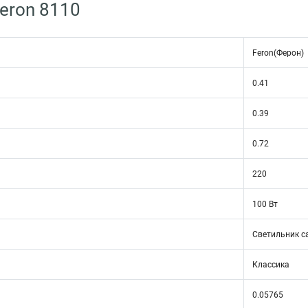
eron 8110
Feron(Ферон)
0.41
0.39
0.72
220
100 Вт
Светильник с
Классика
0.05765