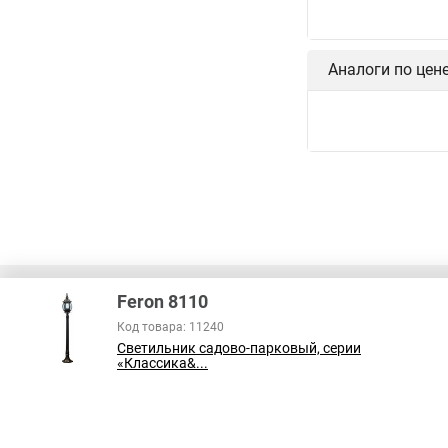
Аналоги по цен
Feron 8110
Код товара: 11240
Светильник садово-парковый, серии
В соответствии с пунктом 2 статьи 437 ГК РФ, вся информация о това
«Классика&...
справочный характер и не является публичной офертой. При покупке
на наличие интересующих вас функций и характеристик.