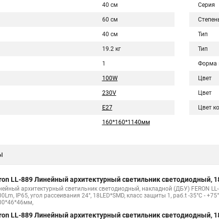
40 см
Серия
60 см
Степен
40 см
Тип
19.2 кг
Тип
1
Форма 
100W
Цвет
230V
Цвет
E27
Цвет к
160*160*1140мм
ы
ron LL-889 Линейный архитектурный светильник светодиодный, 
нейный архитектурный светильник светодиодный, накладной (ДБУ) FERON LL-88
0Lm, IP65, угол рассеивания 24°, 18LED*SMD, класс защиты 1, раб.t -35°C - +7
00*46*46мм,
ron LL-889 Линейный архитектурный светильник светодиодный, 1