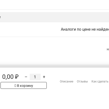
е
Аналоги по цене не найде
Н
0,00 ₽
–
+
Распродажа
Описание
Отзывы
Как сделать
Сотрудничество
В корзину
рах на сайте имеет
Гарантия
 проверяйте товар
Оплата
Доставка