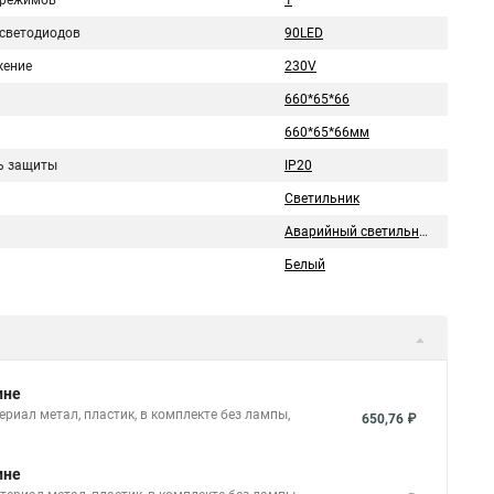
 режимов
1
 светодиодов
90LED
ение
230V
660*65*66
660*65*66мм
ь защиты
IP20
Светильник
Аварийный светильник
Белый
ине
риал метал, пластик, в комплекте без лампы,
650,76 ₽
ине