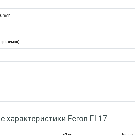
а, mAh
 (режимов)
е характеристики Feron EL17