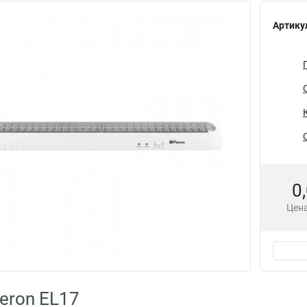
Артику
0
Цена
eron EL17