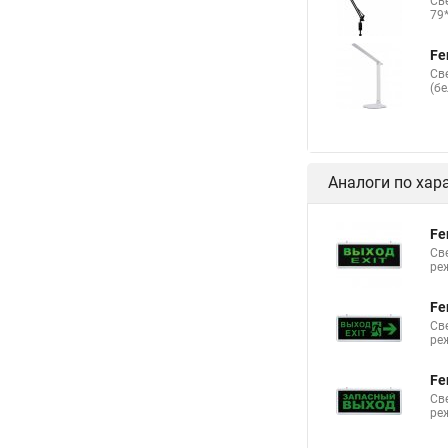
Св
79
Fe
Св
(б
Аналоги по хар
Fe
Св
ре
Fe
Св
ре
Fe
Св
ре