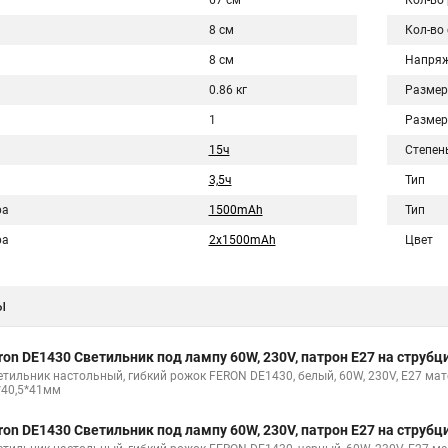
67 см
Кол-во
8 см
Кол-во
8 см
Напряж
0.86 кг
Размер
1
Размер
15ч
Степен
3,5ч
Тип
ра
1500mAh
Тип
ра
2х1500mAh
Цвет
ы
ron DE1430 Светильник под лампу 60W, 230V, патрон E27 на струбц
етильник настольный, гибкий рожок FERON DE1430, белый, 60W, 230V, E27 мате
*40,5*41мм
ron DE1430 Светильник под лампу 60W, 230V, патрон E27 на струбц