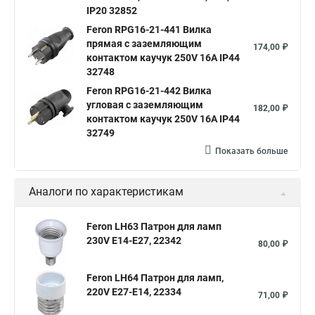
IP20 32852
Feron RPG16-21-441 Вилка
прямая с заземляющим
174,00 ₽
контактом каучук 250V 16A IP44
32748
Feron RPG16-21-442 Вилка
угловая с заземляющим
182,00 ₽
контактом каучук 250V 16A IP44
32749
Показать больше
Аналоги по характеристикам
Feron LH63 Патрон для ламп
230V Е14-Е27, 22342
80,00 ₽
Feron LH64 Патрон для ламп,
220V E27-E14, 22334
71,00 ₽