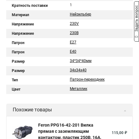
1
Кратность поставки
Задать вопрос
Нейзильбер
Материал
230V
Напряжение
230В
Напряжение
E27
Патрон
E40
Патрон
34*34*40мм
Размер
34х34х40
Размер
Патрон-переходник
Тип
Металлик
Цвет
Похожие товары
Feron PPG16-42-201 Вилка
прямая с заземляющим
115,00 ₽
контактом, пластик 250В, 16A,