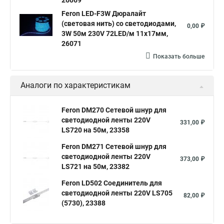
26069
Feron LED-F3W Дюралайт
(световая нить) со светодиодами,
0,00 ₽
3W 50м 230V 72LED/м 11х17мм,
26071
Показать больше
Аналоги по характеристикам
Feron DM270 Сетевой шнур для
светодиодной ленты 220V
331,00 ₽
LS720 на 50м, 23358
Feron DM271 Сетевой шнур для
светодиодной ленты 220V
373,00 ₽
LS721 на 50м, 23382
Feron LD502 Соединитель для
светодиодной ленты 220V LS705
82,00 ₽
(5730), 23388