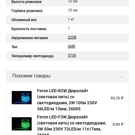
10 см
Высота упаковки
10 см
Глубина упаковки
1 кг
Объемный вес
1
Кратность поставки
220В
Напряжение питания
SMD
Тип
5730
Типоразмер светодиода
Похожие товары
Feron LED-R2W Дюралайт
(световая нить) со
93,72 ₽
светодиодами, 2W 100м 230V
36LED/м 13мм, 26065
Feron LED-F3W Дюралайт
(световая нить) со светодиодами,
0,00 ₽
3W 50м 230V 72LED/м 11х17мм,