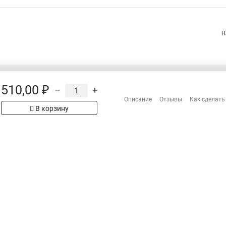
Н
510,00 ₽
–
+
Распродажа
Описание
Отзывы
Как сделать
Сотрудничество
В корзину
рах на сайте имеет
Гарантия
 проверяйте товар
Оплата
Доставка