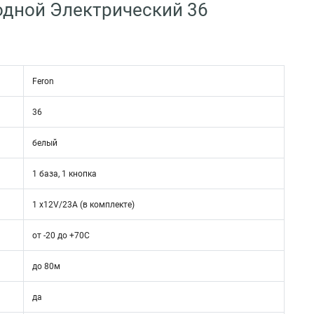
одной Электрический 36
Feron
36
белый
1 база, 1 кнопка
1 x12V/23A (в комплекте)
от -20 до +70С
до 80м
да