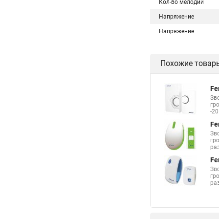
Кол-во мелодий
Напряжение
Напряжение
Похожие товар
Fe
Зв
гро
-20
Fe
Зв
гро
ра
Fe
Зв
гро
ра