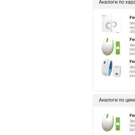
Аналоги по хар
Fe
Зв
гро
-20
Fe
Зв
гро
ра
Fe
Зв
гро
ра
Аналоги по цен
Fe
Зв
гро
ра