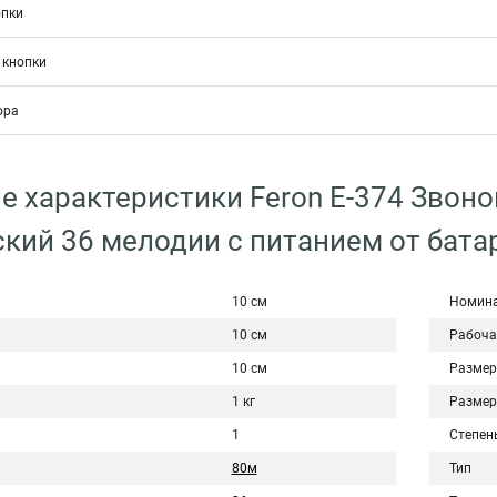
опки
 кнопки
ора
е характеристики Feron E-374 Звон
кий 36 мелодии с питанием от бата
10 см
Номина
10 см
Рабоча
10 см
Размер
1 кг
Размер
1
Степен
80м
Тип