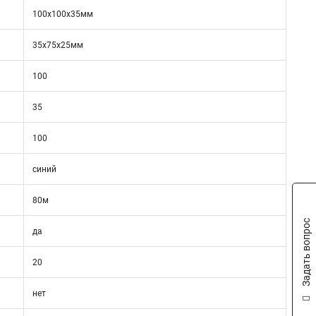
100х100х35мм
35х75х25мм
100
35
100
синий
80м
Задать вопрос
да
20
нет