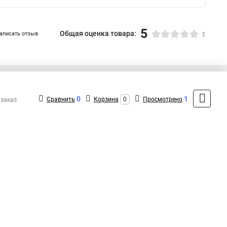
5
Общая оценка товара:
аписать отзыв
1
+7 (495) 432-41-41
Контакты
0
1
Сравнить
Корзина
0
Просмотрено
 заказ
MAX: +7 (936) 132-34-54
ShopMSK7
(Круглосуточно)
info@feron-rus.ru
Форма обратной связи