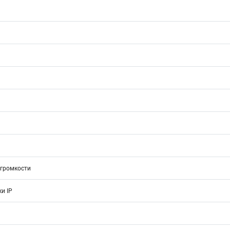
 громкости
и IP