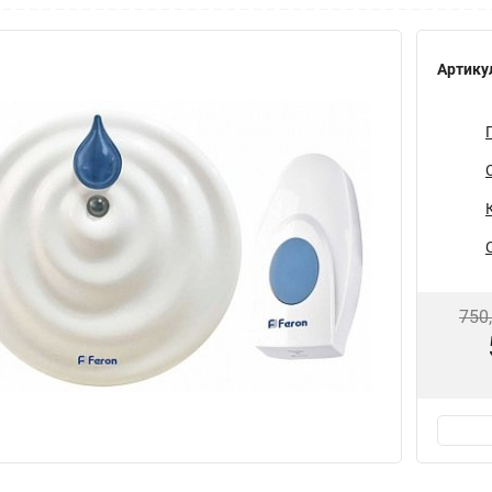
Артику
750