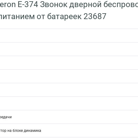
eron E-374 Звонок дверной беспров
питанием от батареек 23687
редачи
тор на блоке динамика