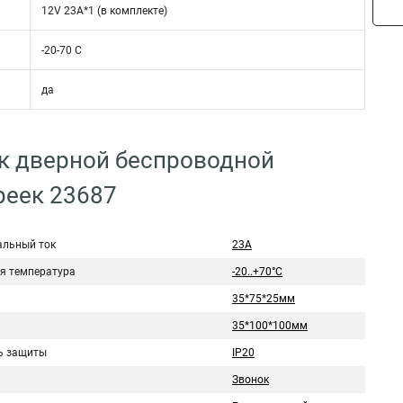
12V 23A*1 (в комплекте)
-20-70 С
да
ок дверной беспроводной
реек 23687
льный ток
23A
я температура
-20..+70°С
35*75*25мм
35*100*100мм
ь защиты
IP20
Звонок