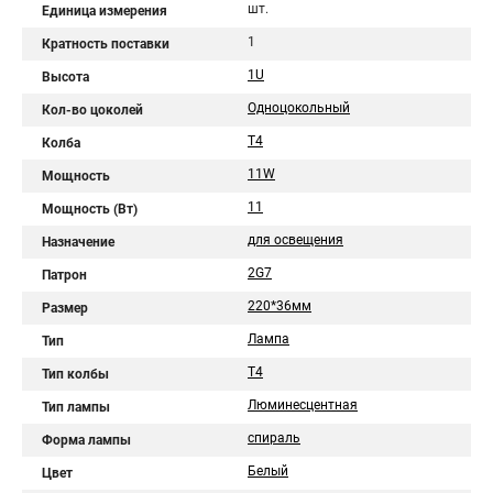
шт.
Единица измерения
1
Кратность поставки
1U
Высота
Одноцокольный
Кол-во цоколей
T4
Колба
11W
Мощность
11
Мощность (Вт)
для освещения
Назначение
2G7
Патрон
220*36мм
Размер
Лампа
Тип
T4
Тип колбы
Люминесцентная
Тип лампы
спираль
Форма лампы
Белый
Цвет