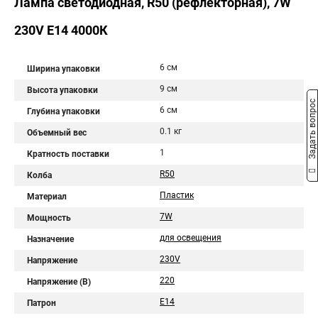
Лампа светодиодная, R50 (рефлекторная), 7W
230V E14 4000К
6 см
Ширина упаковки
9 см
Высота упаковки
Задать вопрос
6 см
Глубина упаковки
0.1 кг
Объемный вес
1
Кратность поставки
R50
Колба
Пластик
Материал
7W
Мощность
для освещения
Назначение
230V
Напряжение
220
Напряжение (В)
E14
Патрон