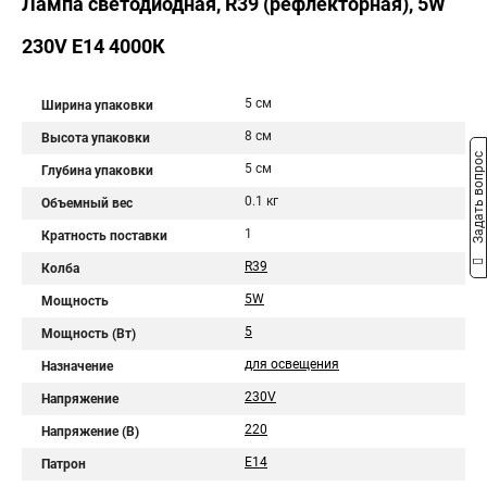
Лампа светодиодная, R39 (рефлекторная), 5W
230V E14 4000К
5 см
Ширина упаковки
8 см
Высота упаковки
Задать вопрос
5 см
Глубина упаковки
0.1 кг
Объемный вес
1
Кратность поставки
R39
Колба
5W
Мощность
5
Мощность (Вт)
для освещения
Назначение
230V
Напряжение
220
Напряжение (В)
E14
Патрон