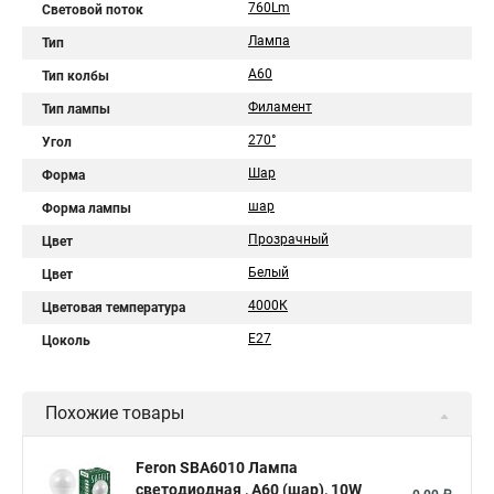
760Lm
Световой поток
Лампа
Тип
A60
Тип колбы
Филамент
Тип лампы
270°
Угол
Шар
Форма
шар
Форма лампы
Прозрачный
Цвет
Белый
Цвет
4000К
Цветовая температура
E27
Цоколь
Похожие товары
Feron SBA6010 Лампа
светодиодная , A60 (шар), 10W