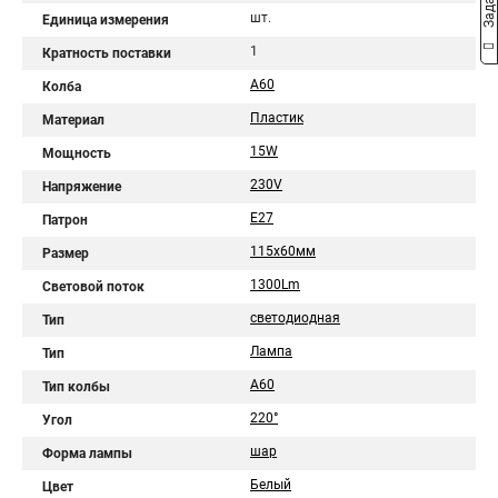
шт.
Единица измерения
1
Кратность поставки
A60
Колба
Пластик
Материал
15W
Мощность
230V
Напряжение
E27
Патрон
115х60мм
Размер
1300Lm
Световой поток
светодиодная
Тип
Лампа
Тип
A60
Тип колбы
220°
Угол
шар
Форма лампы
Белый
Цвет