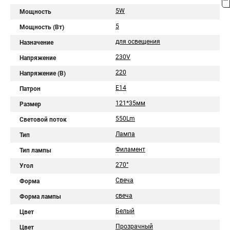
5W
Мощность
5
Мощность (Вт)
для освещения
Назначение
230V
Напряжение
220
Напряжение (В)
E14
Патрон
121*35мм
Размер
550Lm
Световой поток
Лампа
Тип
Филамент
Тип лампы
270°
Угол
Свеча
Форма
свеча
Форма лампы
Белый
Цвет
Прозрачный
Цвет