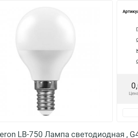
Артику
0
Цена
eron LB-750 Лампа светодиодная , G