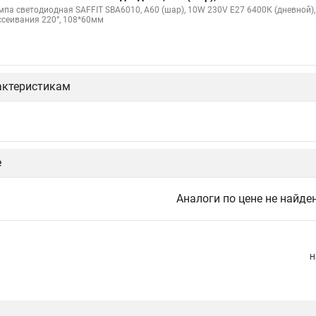
мпа светодиодная SAFFIT SBA6010, A60 (шар), 10W 230V E27 6400К (дневной),
ссеивания 220°, 108*60мм
актеристикам
е
Аналоги по цене не найде
Н