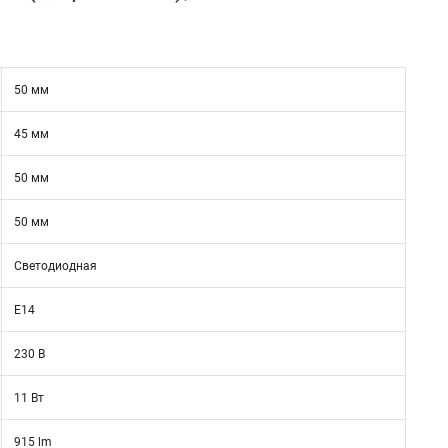
50 мм
45 мм
50 мм
50 мм
Светодиодная
E14
230 В
11 Вт
915 lm