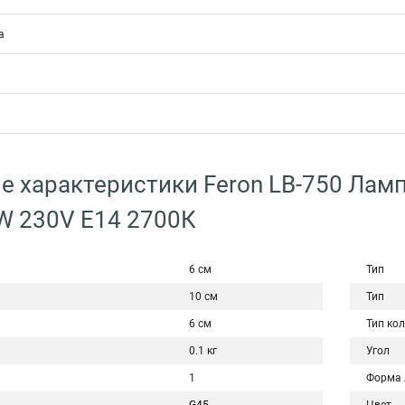
а
е характеристики Feron LB-750 Ламп
W 230V E14 2700К
6 см
Тип
10 см
Тип
6 см
Тип ко
0.1 кг
Угол
1
Форма