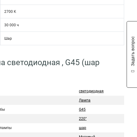
2700 K
30 000 ч
Задать вопрос
Шар
а светодиодная , G45 (шар
светодиодная
Лампа
лбы
G45
220°
 лампы
шар