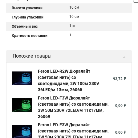
10 см
Высота упаковки
10 см
Глубина упаковки
1 кг
Объемный вес
1
Кратность поставки
Похожие товары
Feron LED-R2W Дюралайт
(световая нить) со
93,72 ₽
светодиодами, 2W 100м 230V
36LED/м 13мм, 26065
Feron LED-F3W Дюралайт
(световая нить) со светодиодами,
0,00 ₽
3W 50м 230V 72LED/м 11х17мм,
26069
Feron LED-F3W Дюралайт
(световая нить) со светодиодами,
0,00 ₽
3W 50м 230V 72LED/м 11х17мм,