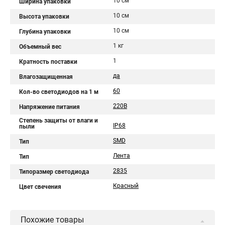
10 см
Ширина упаковки
10 см
Высота упаковки
10 см
Глубина упаковки
1 кг
Объемный вес
1
Кратность поставки
да
Влагозащищенная
60
Кол-во светодиодов на 1 м
220В
Напряжение питания
Степень защиты от влаги и
IP68
пыли
SMD
Тип
Лента
Тип
2835
Типоразмер светодиода
Красный
Цвет свечения
Похожие товары