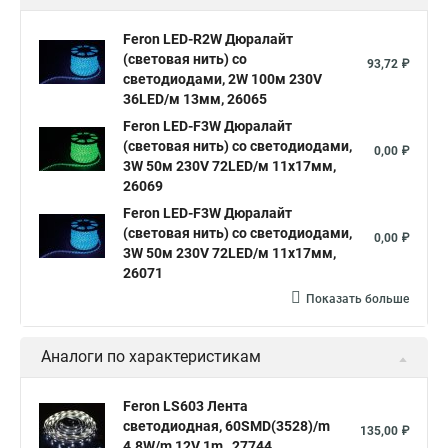
Feron LED-R2W Дюралайт
(световая нить) со
93,72 ₽
светодиодами, 2W 100м 230V
36LED/м 13мм, 26065
Feron LED-F3W Дюралайт
(световая нить) со светодиодами,
0,00 ₽
3W 50м 230V 72LED/м 11х17мм,
26069
Feron LED-F3W Дюралайт
(световая нить) со светодиодами,
0,00 ₽
3W 50м 230V 72LED/м 11х17мм,
26071
Показать больше
Аналоги по характеристикам
Feron LS603 Лента
светодиодная, 60SMD(3528)/m
135,00 ₽
4.8W/m 12V 1m , 27744