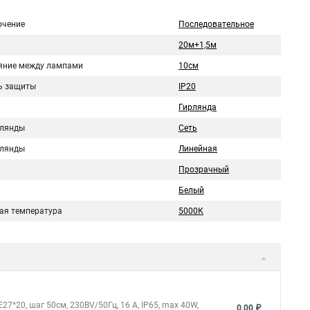
чение
Последовательное
20м+1,5м
яние между лампами
10см
ь защиты
IP20
Гирлянда
рлянды
Сеть
рлянды
Линейная
Прозрачный
Белый
ая температура
5000К
27*20, шаг 50см, 230ВV/50Гц, 16 А, IP65, max 40W,
0,00 ₽