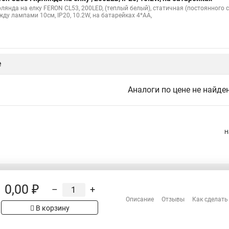
рлянда на елку FERON CL53, 200LED, (теплый белый), статичная (постоянного
жду лампами 10см, IP20, 10.2W, на батарейках 4*AA,
е
Аналоги по цене не найде
Н
0,00 ₽
–
+
Распродажа
Описание
Отзывы
Как сделать
Сотрудничество
В корзину
рах на сайте имеет
Гарантия
 проверяйте товар
Оплата