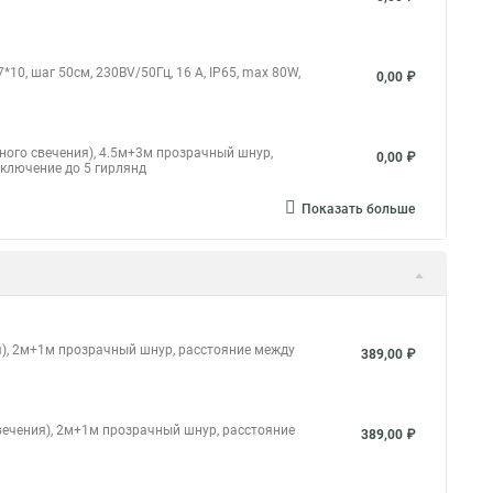
10, шаг 50см, 230ВV/50Гц, 16 А, IP65, max 80W,
0,00 ₽
ного свечения), 4.5м+3м прозрачный шнур,
0,00 ₽
дключение до 5 гирлянд
Показать больше
ия), 2м+1м прозрачный шнур, расстояние между
389,00 ₽
свечения), 2м+1м прозрачный шнур, расстояние
389,00 ₽