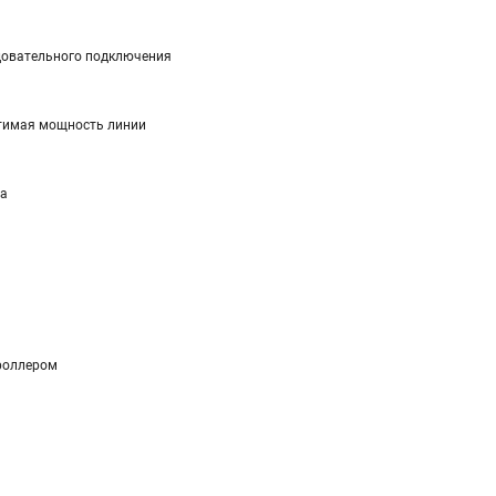
довательного подключения
тимая мощность линии
ра
роллером