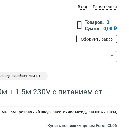
Вход
Регистрация
Товаров:
0
Сумма:
0,00 ₽
Оформить заказ
лянда линейная 20м + 1....
м + 1.5м 230V c питанием от
20м+1.5м прозрачный шнур, расстояние между лампами 10см,
Купить по низким ценам Feron CL06