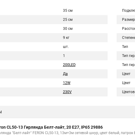
35 см
Подклю
25 см
Размер
30 см
Рассто
9 кг
Степен
шт.
Тип
1
Тип ги
200LED
Тип ги
Да
Цвет
12W
Цвет
230V
Цветов
ы
ron CL50-13 Гирлянда Белт-лайт, 20 E27, IP65 29886
лянда "Белт-лайт" FERON CL50-13, 13м+3м сетевой шнур, цвет белый, патрон E