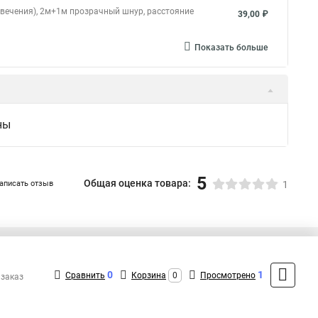
 свечения), 2м+1м прозрачный шнур, расстояние
39,00 ₽
Показать больше
ны
5
Общая оценка товара:
аписать отзыв
1
+7 (495) 432-41-41
Контакты
0
1
Сравнить
Корзина
0
Просмотрено
 заказ
MAX: +7 (936) 132-34-54
ShopMSK7