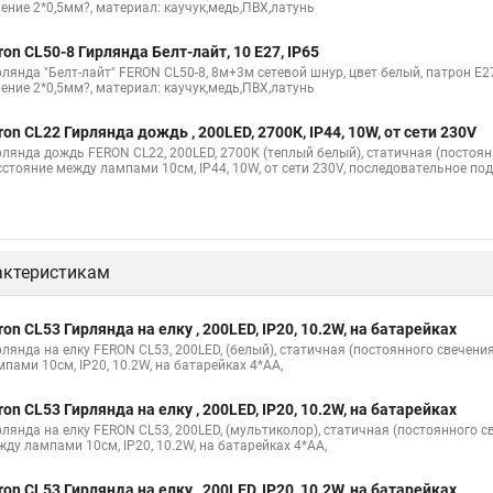
чение 2*0,5мм?, материал: каучук,медь,ПВХ,латунь
ron CL50-8 Гирлянда Белт-лайт, 10 E27, IP65
лянда "Белт-лайт" FERON CL50-8, 8м+3м сетевой шнур, цвет белый, патрон E27*
чение 2*0,5мм?, материал: каучук,медь,ПВХ,латунь
ron CL22 Гирлянда дождь , 200LED, 2700К, IP44, 10W, от сети 230V
рлянда дождь FERON CL22, 200LED, 2700К (теплый белый), статичная (постоян
сстояние между лампами 10см, IP44, 10W, от сети 230V, последовательное по
актеристикам
ron CL53 Гирлянда на елку , 200LED, IP20, 10.2W, на батарейках
рлянда на елку FERON CL53, 200LED, (белый), статичная (постоянного свечен
пами 10см, IP20, 10.2W, на батарейках 4*AA,
ron CL53 Гирлянда на елку , 200LED, IP20, 10.2W, на батарейках
рлянда на елку FERON CL53, 200LED, (мультиколор), статичная (постоянного 
жду лампами 10см, IP20, 10.2W, на батарейках 4*AA,
ron CL53 Гирлянда на елку , 200LED, IP20, 10.2W, на батарейках