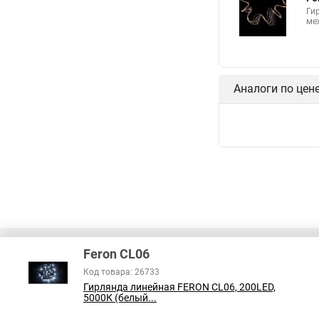
Ги
ме
Аналоги по цен
Feron CL06
Код товара: 26733
Гирлянда линейная FERON CL06, 200LED,
В соответствии с пунктом 2 статьи 437 ГК РФ, вся информация о това
5000К (белый...
справочный характер и не является публичной офертой. При покупке