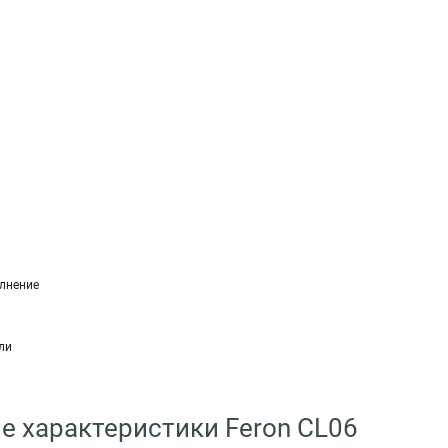
лнение
ли
е характеристики Feron CL06