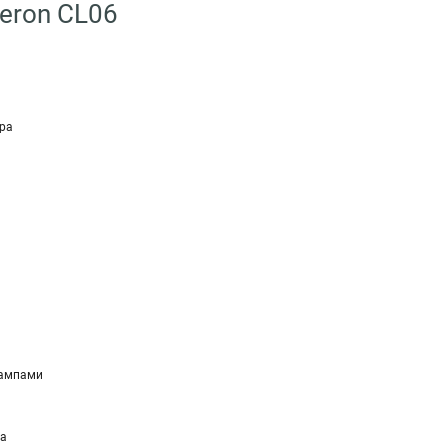
eron CL06
ра
лампами
ра