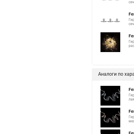
се
Fe
Гир
се
Fe
Ги
ра
Аналоги по хар
Fe
Ги
лам
Fe
Ги
ме
Fe