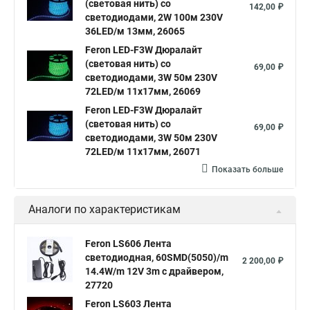
(световая нить) со
142,00 ₽
светодиодами, 2W 100м 230V
36LED/м 13мм, 26065
Feron LED-F3W Дюралайт
(световая нить) со
69,00 ₽
светодиодами, 3W 50м 230V
72LED/м 11х17мм, 26069
Feron LED-F3W Дюралайт
(световая нить) со
69,00 ₽
светодиодами, 3W 50м 230V
72LED/м 11х17мм, 26071
Показать больше
Аналоги по характеристикам
Feron LS606 Лента
светодиодная, 60SMD(5050)/m
2 200,00 ₽
14.4W/m 12V 3m c драйвером,
27720
Feron LS603 Лента