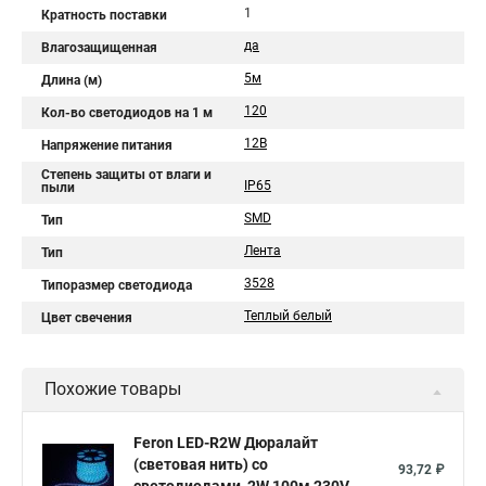
1
Кратность поставки
да
Влагозащищенная
5м
Длина (м)
120
Кол-во светодиодов на 1 м
12В
Напряжение питания
Степень защиты от влаги и
IP65
пыли
SMD
Тип
Лента
Тип
3528
Типоразмер светодиода
Теплый белый
Цвет свечения
Похожие товары
Feron LED-R2W Дюралайт
(световая нить) со
93,72 ₽