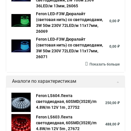
светодиодами, 2W 100м 230V
36LED/м 13мм, 26065
Feron LED-F3W Дюралайт
(световая нить) со светодиодами,
0,00 ₽
3W 50м 230V 72LED/м 11х17мм,
26069
Feron LED-F3W Дюралайт
(световая нить) со светодиодами,
0,00 ₽
3W 50м 230V 72LED/м 11х17мм,
26071
Показать больше
Аналоги по характеристикам
Feron LS604 Лента
светодиодная, 60SMD(3528)/m
250,00 ₽
4.8W/m 12V 1m , 27752
Feron LS603 Лента
светодиодная, 60SMD(3528)/m
488,00 ₽
4.8W/m 12V 5m , 27672