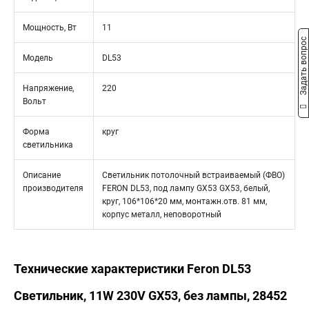
Мощность, Вт
11
Задать вопрос
Модель
DL53
Напряжение,
220
Вольт
Форма
круг
светильника
Описание
Светильник потолочный встраиваемый (ФВО)
производителя
FERON DL53, под лампу GX53 GX53, белый,
круг, 106*106*20 мм, монтажн.отв. 81 мм,
корпус металл, неповоротный
Технические характеристики Feron DL53
Светильник, 11W 230V GX53, без лампы, 28452