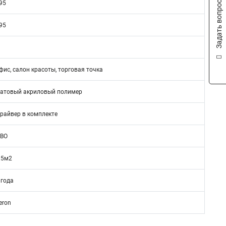
Задать вопрос
95
95
фис, салон красоты, торговая точка
атовый акриловый полимер
райвер в комплекте
ВО
.5м2
 года
eron