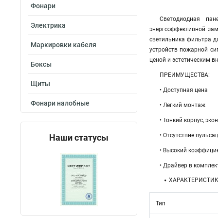
Фонари
Светодиодная пан
Электрика
энергоэффективной зам
светильника фильтра дл
Маркировки кабеля
устройств пожарной си
ценой и эстетическим 
Боксы
ПРЕИМУЩЕСТВА:
Щиты
• Доступная цена
Фонари налобные
• Легкий монтаж
• Тонкий корпус, эк
• Отсутствие пульса
Наши статусы
• Высокий коэффицие
• Драйвер в комплек
ХАРАКТЕРИСТИ
Тип