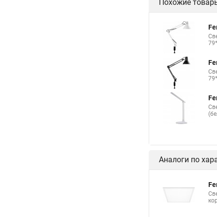
Похожие товар
Fe
Св
79
Fe
Св
79
Fe
Св
(б
Аналоги по хар
Fe
Св
ко