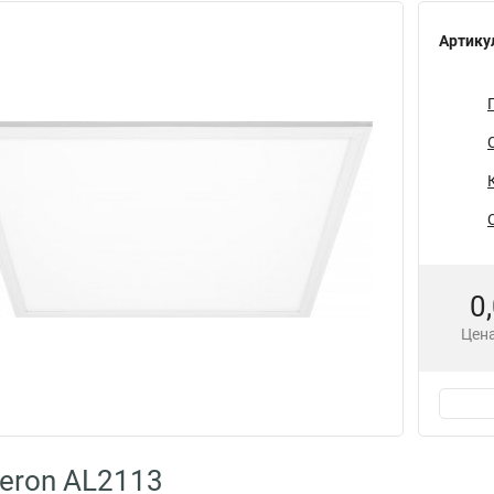
Артику
0
Цена
eron AL2113