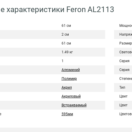
е характеристики Feron AL2113
61 см
Мощно
2 см
Напряж
61 см
Размер
1.49 кг
Светов
1
Серия
Алюминий
Серия
Полимер
Степен
Акрил
Тип
Акриловый
Цвет
Встраиваемый
Цвет
е
595мм
Цветов