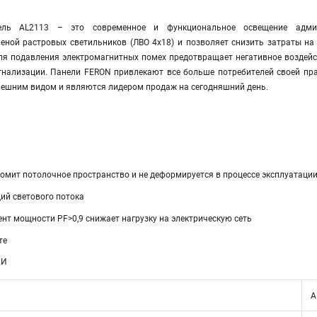
ель AL2113 – это современное и функциональное освещение адми
еной растровых светильников (ЛВО 4х18) и позволяет снизить затраты на
я подавления электромагнитных помех предотвращает негативное воздейств
гнализации. Панели FERON привлекают все больше потребителей своей пра
внешним видом и являются лидером продаж на сегодняшний день.
ономит потолочное пространство и не деформируется в процессе эксплуатаци
ций светового потока
нт мощности PF>0,9 снижает нагрузку на электрическую сеть
те
КИ
А