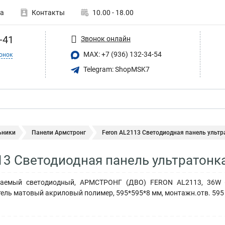
а
Контакты
10.00 - 18.00
-41
Звонок онлайн
MAX: +7 (936) 132-34-54
онок
Telegram: ShopMSK7
ьники
Панели Армстронг
Feron AL2113 Светодиодная панель ультра
13 Светодиодная панель ультратон
ваемый светодиодный, АРМСТРОНГ (ДВО) FERON AL2113, 36W 650
ель матовый акриловый полимер, 595*595*8 мм, монтажн.отв. 595