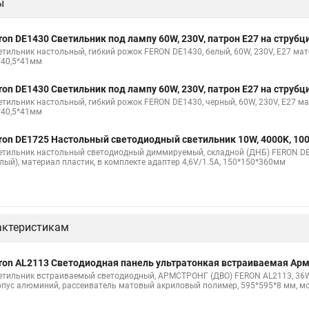
ы
ron DE1430 Светильник под лампу 60W, 230V, патрон E27 на струбц
етильник настольный, гибкий рожок FERON DE1430, белый, 60W, 230V, E27 мате
*40,5*41мм
ron DE1430 Светильник под лампу 60W, 230V, патрон E27 на струбц
етильник настольный, гибкий рожок FERON DE1430, черный, 60W, 230V, E27 ма
*40,5*41мм
ron DE1725 Настольный светодиодный светильник 10W, 4000K, 10
етильник настольный светодиодный диммируемый, складной (ДНБ) FERON DE17
елый), материал пластик, в комплекте адаптер 4,6V/1.5A, 150*150*360мм
актеристикам
ron AL2113 Светодиодная панель ультратонкая встраиваемая Ар
етильник встраиваемый светодиодный, АРМСТРОНГ (ДВО) FERON AL2113, 36W 40
рпус алюминий, рассеиватель матовый акриловый полимер, 595*595*8 мм, мо