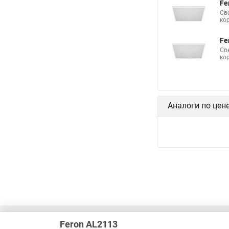
Fe
Св
ко
Fe
Св
ко
Аналоги по цен
Feron AL2113