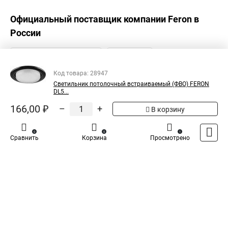
Официальный поставщик компании
Feron
в
России
Код товара: 28947
Светильник потолочный встраиваемый (ФВО) FERON
DL5...
166,00 ₽
–
+
В корзину
0
0
1
Сравнить
Корзина
Просмотрено
Каталог
Оплата
Доставка
Контакты
Войти