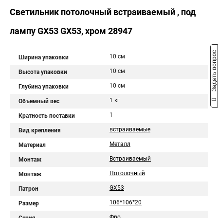
Светильник потолочный встраиваемый , под
лампу GX53 GX53, хром 28947
Задать вопрос
10 см
Ширина упаковки
10 см
Высота упаковки
10 см
Глубина упаковки
1 кг
Объемный вес
1
Кратность поставки
встраиваемые
Вид крепления
Металл
Материал
Встраиваемый
Монтаж
Потолочный
Монтаж
GX53
Патрон
106*106*20
Размер
Фво