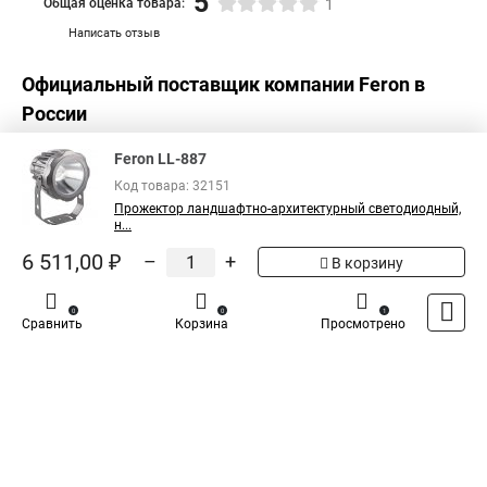
5
Общая оценка товара:
1
Написать отзыв
Официальный поставщик компании
Feron
в
России
Feron LL-887
Код товара: 32151
Прожектор ландшафтно-архитектурный светодиодный,
н...
6 511,00 ₽
–
+
В корзину
0
0
1
Сравнить
Корзина
Просмотрено
Каталог
Оплата
Доставка
Контакты
Войти