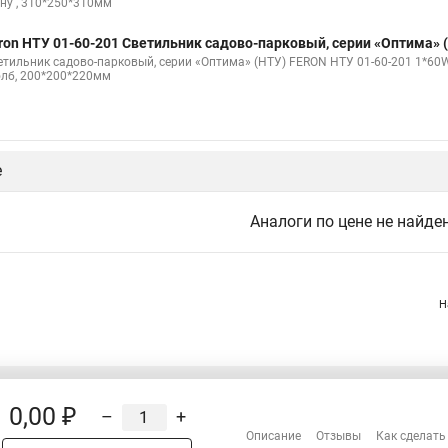
ену , 310*250*310мм
ron НТУ 01-60-201 Светильник садово-парковый, серии «Оптима» (
етильник садово-парковый, серии «Оптима» (НТУ) FERON НТУ 01-60-201 1*60W, 
олб, 200*200*220мм
е
Аналоги по цене не найде
Н
0,00 ₽
–
+
Распродажа
Описание
Отзывы
Как сделать
Сотрудничество