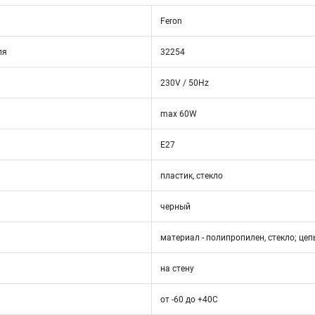
Feron
ля
32254
230V / 50Hz
max 60W
E27
пластик, стекло
черный
материал - полипропилен, стекло; це
на стену
от -60 до +40С