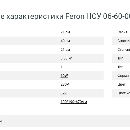
е характеристики Feron НСУ 06-60-0
21 см
Серия
40 см
Способ
21 см
Степен
3.53 кг
Тип
1
Тип
60W
Форма 
230V
Цвет
E27
Цвет к
190*190*670мм
ы