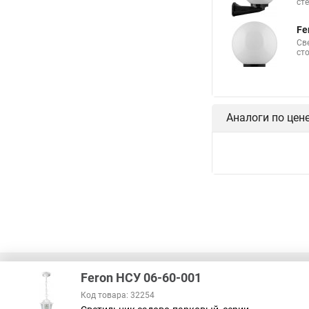
ст
Fe
Св
ст
Аналоги по цен
Feron НСУ 06-60-001
Код товара: 32254