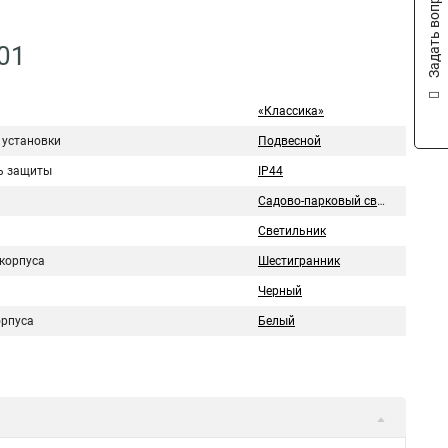
Задать вопрос
01
«Классика»
 установки
Подвесной
ь защиты
IP44
Садово-парковый свтеильник
Светильник
корпуса
Шестигранник
Черный
орпуса
Белый