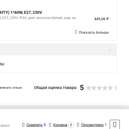
НТУ) 1*60W, E27, 230V
E27, 230V, IP44, цвет молочно-белый, шар, на
845,00 ₽
Показать больше
ны
5
Общая оценка товара:
аписать отзыв
1
+7 (495) 432-41-41
Контакты
0
1
Сравнить
Корзина
0
Просмотрено
 заказ