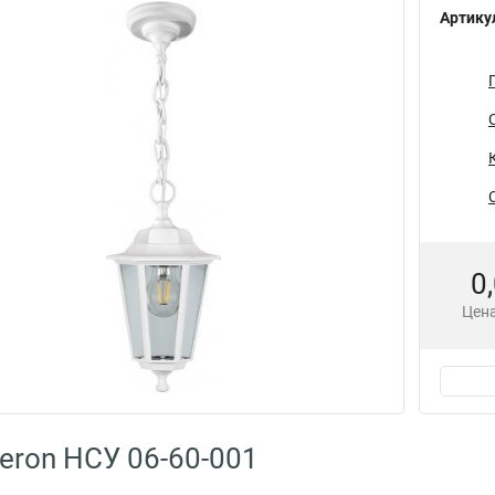
Артику
0
Цена
eron НСУ 06-60-001