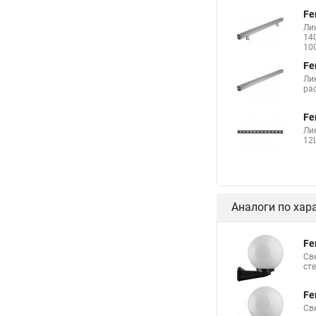
Fe
Ли
140
10
Fe
Ли
рас
Fe
Ли
12L
Аналоги по хар
Fe
Св
ст
Fe
Св