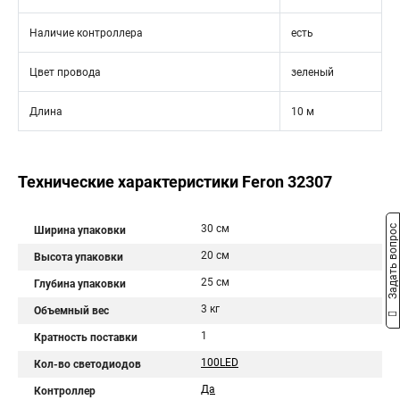
Наличие контроллера
есть
Цвет провода
зеленый
Длина
10 м
Технические характеристики Feron 32307
30 см
Задать вопрос
Ширина упаковки
20 см
Высота упаковки
25 см
Глубина упаковки
3 кг
Объемный вес
1
Кратность поставки
100LED
Кол-во светодиодов
Да
Контроллер