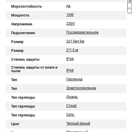
да
Морозостойкость
10W
Мощность
230V
Напряжение
Последовательное
Подключение
2х1,5м+3м
Размер
2*1,5 м
Размер
IP44
Степень защиты
Степень защиты от влаги и
IP44
пыли
Гирлянда
Тип
Электрогирлянда
Тип
Дождь
Тип гирлянды
Строб
Тип гирлянды
Сеть
Тип гирлянды
Теплый белый
Цвет