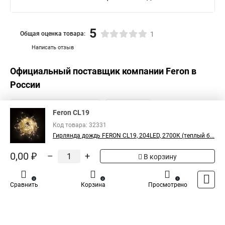
5
Общая оценка товара:
1
Написать отзыв
Официальный поставщик компании
Feron
в
России
Feron CL19
Код товара: 32331
Гирлянда дождь FERON CL19, 204LED, 2700К (теплый б...
0,00 ₽
–
+
В корзину
0
0
1
Сравнить
Корзина
Просмотрено
Каталог
Оплата
Доставка
Контакты
Войти